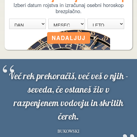
Izberi datum rojstva in izračunaj osebni horoskop
brezplačno.
“
Več rek prekoračiš, več veš o njih -
seveda, če ostaneš živ v
razpenjenem vodovju in skritih
čereh.
BUKOWSKI