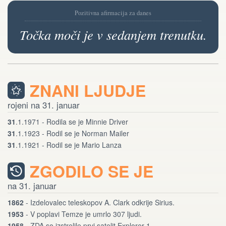
Pozitivna afirmacija za danes
Točka moči je v sedanjem trenutku.
ZNANI LJUDJE
rojeni na 31. januar
31
.1.1971 - Rodila se je Minnie Driver
31
.1.1923 - Rodil se je Norman Mailer
31
.1.1921 - Rodil se je Mario Lanza
ZGODILO SE JE
na 31. januar
1862
- Izdelovalec teleskopov A. Clark odkrije Sirius.
1953
- V poplavi Temze je umrlo 307 ljudi.
1958
- ZDA so izstrelile prvi satelit Explorer 1.