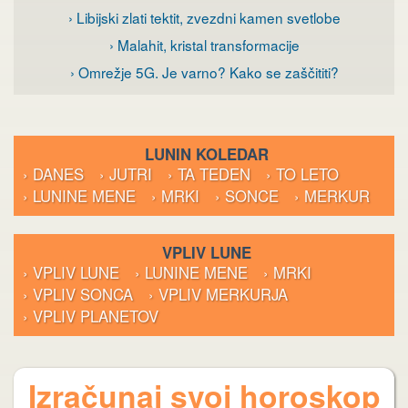
› Libijski zlati tektit, zvezdni kamen svetlobe
› Malahit, kristal transformacije
› Omrežje 5G. Je varno? Kako se zaščititi?
LUNIN KOLEDAR
› DANES
› JUTRI
› TA TEDEN
› TO LETO
› LUNINE MENE
› MRKI
› SONCE
› MERKUR
VPLIV LUNE
› VPLIV LUNE
› LUNINE MENE
› MRKI
› VPLIV SONCA
› VPLIV MERKURJA
› VPLIV PLANETOV
Izračunaj svoj horoskop