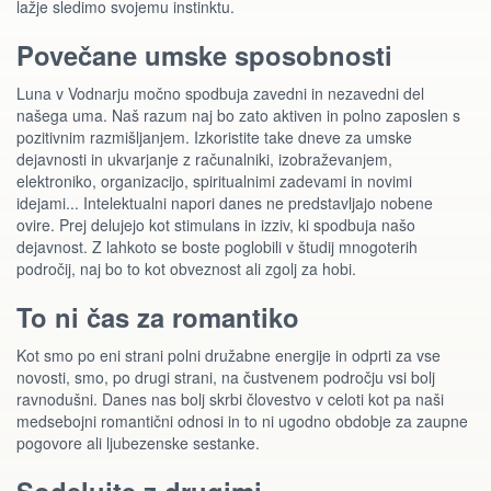
lažje sledimo svojemu instinktu.
Povečane umske sposobnosti
Luna v Vodnarju močno spodbuja zavedni in nezavedni del
našega uma. Naš razum naj bo zato aktiven in polno zaposlen s
pozitivnim razmišljanjem. Izkoristite take dneve za umske
dejavnosti in ukvarjanje z računalniki, izobraževanjem,
elektroniko, organizacijo, spiritualnimi zadevami in novimi
idejami... Intelektualni napori danes ne predstavljajo nobene
ovire. Prej delujejo kot stimulans in izziv, ki spodbuja našo
dejavnost. Z lahkoto se boste poglobili v študij mnogoterih
področij, naj bo to kot obveznost ali zgolj za hobi.
To ni čas za romantiko
Kot smo po eni strani polni družabne energije in odprti za vse
novosti, smo, po drugi strani, na čustvenem področju vsi bolj
ravnodušni. Danes nas bolj skrbi človestvo v celoti kot pa naši
medsebojni romantični odnosi in to ni ugodno obdobje za zaupne
pogovore ali ljubezenske sestanke.