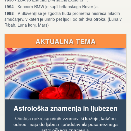
1994
- Koncern BMW je kupil britanskega Rover-ja.
1998
- V Sloveniji se je zgodila huda prometna nesreča mladih
smučarjev, v kateri je umrlo pet ljudi, od teh dva otroka. (Luna v
Ribah, Luna konj. Mars)
AKTUALNA TEMA
Astrološka znamenja in ljubezen
Obstaja nekaj splošnih vzorcev, ki kažejo, kakšen
odnos imajo do ljubezni predstavniki posameznega
astrološkega znamenja.