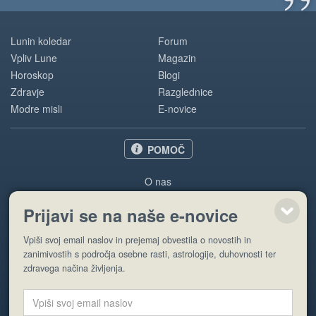
”
Lunin koledar
Forum
Vpliv Lune
Magazin
Horoskop
Blogi
Zdravje
Razglednice
Modre misli
E-novice
POMOČ
O nas
Oglaševanje
Prijavi se na naše e-novice
Pogoji uporabe
Vpiši svoj email naslov in prejemaj obvestila o novostih in
Pošlji stran
zanimivostih s področja osebne rasti, astrologije, duhovnosti ter
zdravega načina življenja.