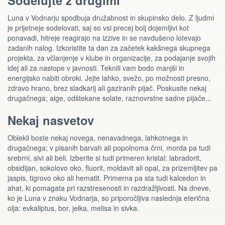
Sodelujte z drugimi
Luna v Vodnarju spodbuja družabnost in skupinsko delo. Z ljudmi
je prijetneje sodelovati, saj so vsi precej bolj dojemljivi kot
ponavadi, hitreje reagirajo na izzive in se navdušeno lotevajo
zadanih nalog. Izkoristite ta dan za začetek kakšnega skupnega
projekta, za včlanjenje v klube in organizacije, za podajanje svojih
idej ali za nastope v javnosti. Teknili vam bodo manjši in
energijsko nabiti obroki. Jejte lahko, svežo, po možnosti presno,
zdravo hrano, brez sladkarij ali gaziranih pijač. Poskusite nekaj
drugačnega; alge, odštekane solate, raznovrstne sadne pijače...
Nekaj nasvetov
Oblekli boste nekaj novega, nenavadnega, lahkotnega in
drugačnega; v pisanih barvah ali popolnoma črni, morda pa tudi
srebrni, sivi ali beli. Izberite si tudi primeren kristal: labradorit,
obsidijan, sokolovo oko, fluorit, moldavit ali opal, za prizemljitev pa
jaspis, tigrovo oko ali hematit. Primerna pa sta tudi kalcedon in
ahat, ki pomagata pri razstresenosti in razdražljivosti. Na dneve,
ko je Luna v znaku Vodnarja, so priporočljiva naslednja eterična
olja: evkaliptus, bor, jelka, melisa in sivka.