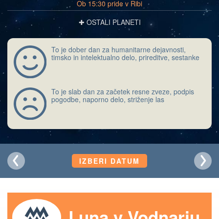
Ob 15:30 pride v Ribi
✚ OSTALI PLANETI
To je dober dan za humanitarne dejavnosti,
timsko in intelektualno delo, prireditve, sestanke
To je slab dan za začetek resne zveze, podpis
pogodbe, naporno delo, striženje las
IZBERI DATUM
Luna v Vodnarju