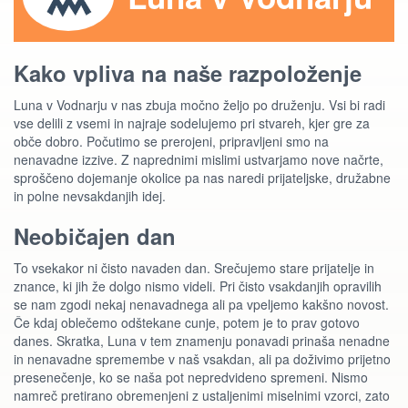
Kako vpliva na naše razpoloženje
Luna v Vodnarju v nas zbuja močno željo po druženju. Vsi bi radi
vse delili z vsemi in najraje sodelujemo pri stvareh, kjer gre za
obče dobro. Počutimo se prerojeni, pripravljeni smo na
nenavadne izzive. Z naprednimi mislimi ustvarjamo nove načrte,
sproščeno dojemanje okolice pa nas naredi prijateljske, družabne
in polne nevsakdanjih idej.
Neobičajen dan
To vsekakor ni čisto navaden dan. Srečujemo stare prijatelje in
znance, ki jih že dolgo nismo videli. Pri čisto vsakdanjih opravilih
se nam zgodi nekaj nenavadnega ali pa vpeljemo kakšno novost.
Če kdaj oblečemo odštekane cunje, potem je to prav gotovo
danes. Skratka, Luna v tem znamenju ponavadi prinaša nenadne
in nenavadne spremembe v naš vsakdan, ali pa doživimo prijetno
presenečenje, ko se naša pot nepredvideno spremeni. Nismo
namreč pretirano obremenjeni z ustaljenimi miselnimi vzorci, zato