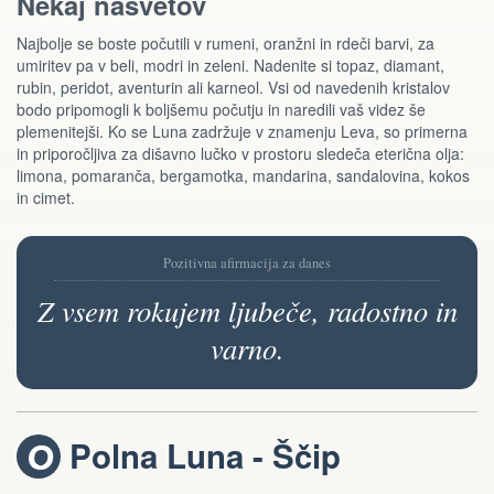
Nekaj nasvetov
Najbolje se boste počutili v rumeni, oranžni in rdeči barvi, za
umiritev pa v beli, modri in zeleni. Nadenite si topaz, diamant,
rubin, peridot, aventurin ali karneol. Vsi od navedenih kristalov
bodo pripomogli k boljšemu počutju in naredili vaš videz še
plemenitejši. Ko se Luna zadržuje v znamenju Leva, so primerna
in priporočljiva za dišavno lučko v prostoru sledeča eterična olja:
limona, pomaranča, bergamotka, mandarina, sandalovina, kokos
in cimet.
Pozitivna afirmacija za danes
Z vsem rokujem ljubeče, radostno in
varno.
Polna Luna - Ščip
U