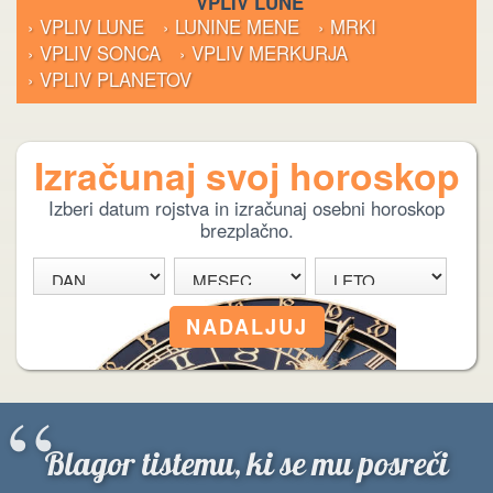
VPLIV LUNE
› VPLIV LUNE
› LUNINE MENE
› MRKI
› VPLIV SONCA
› VPLIV MERKURJA
› VPLIV PLANETOV
Izračunaj svoj horoskop
Izberi datum rojstva in izračunaj osebni horoskop
brezplačno.
“
Blagor tistemu, ki se mu posreči