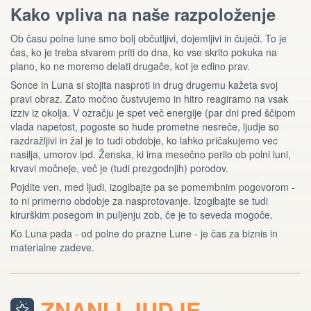
Kako vpliva na naše razpoloženje
Ob času polne lune smo bolj občutljivi, dojemljivi in čuječi. To je
čas, ko je treba stvarem priti do dna, ko vse skrito pokuka na
plano, ko ne moremo delati drugače, kot je edino prav.
Sonce in Luna si stojita nasproti in drug drugemu kažeta svoj
pravi obraz. Zato močno čustvujemo in hitro reagiramo na vsak
izziv iz okolja. V ozračju je spet več energije (par dni pred ščipom
vlada napetost, pogoste so hude prometne nesreče, ljudje so
razdražljivi in žal je to tudi obdobje, ko lahko pričakujemo vec
nasilja, umorov ipd. Ženska, ki ima mesečno perilo ob polni luni,
krvavi močneje, več je (tudi prezgodnjih) porodov.
Pojdite ven, med ljudi, izogibajte pa se pomembnim pogovorom -
to ni primerno obdobje za nasprotovanje. Izogibajte se tudi
kirurškim posegom in puljenju zob, če je to seveda mogoče.
Ko Luna pada - od polne do prazne Lune - je čas za biznis in
materialne zadeve.
ZNANI LJUDJE