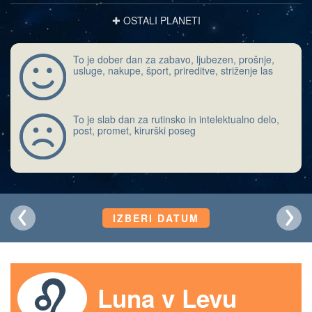
✚ OSTALI PLANETI
To je dober dan za zabavo, ljubezen, prošnje,
usluge, nakupe, šport, prireditve, striženje las
To je slab dan za rutinsko in intelektualno delo,
post, promet, kirurški poseg
IZBERI DATUM
Luna v Levu