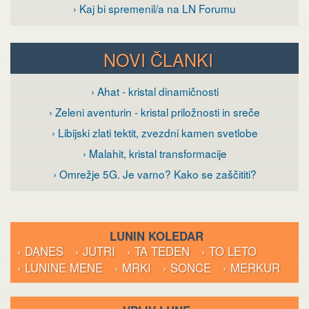
› Kaj bi spremenil/a na LN Forumu
NOVI ČLANKI
› Ahat - kristal dinamičnosti
› Zeleni aventurin - kristal priložnosti in sreče
› Libijski zlati tektit, zvezdni kamen svetlobe
› Malahit, kristal transformacije
› Omrežje 5G. Je varno? Kako se zaščititi?
LUNIN KOLEDAR
› DANES
› JUTRI
› TA TEDEN
› TO LETO
› LUNINE MENE
› MRKI
› SONCE
› MERKUR