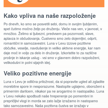
Kako vpliva na naše razpoloženje
Po dnevih, ko smo se posvetili sebi, domu in svojim ljubljenim,
spet čutimo močno željo po druženju. Vleče nas ven, v javnost, v
množico. Želimo si ljubezni, predvsem pa pozornosti, slave,
aplavza in občudovanja. Čustveno smo zelo dojemljivi, odprti,
romantični in samozavestni. Luna v Levu izzove pozitivne
občutke, veselje, navdušenje in veliko aktivne energije, kar nam
daje moč in voljo za delo in druženje. Izkoristite to za različne
prošnje in iskanje uslug - vsi smo v glavnem dobro razpoloženi,
velikodušni in polni sijajnih idej.
Veliko pozitivne energije
Luna v Levu je odlična priložnost, da si popravite ugled ali zgladite
morebitne spore in nesporazume. Nastopite uglajeno, oboroženi s
primernim darilcem, nikakor pa ne arogantno in nastopaško. Luna
v Levu nekako spodbudi naše hrepenenje po pomembni in
prepričljivi vlogi in morda se zato lažje izražamo in nastopamo
tako samozavestno. Naša pozitivna čustva se izražajo v