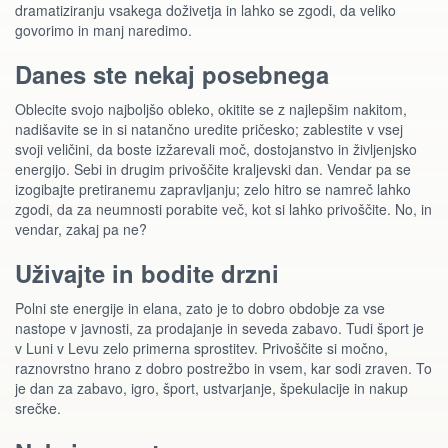
dramatiziranju vsakega doživetja in lahko se zgodi, da veliko
govorimo in manj naredimo.
Danes ste nekaj posebnega
Oblecite svojo najboljšo obleko, okitite se z najlepšim nakitom,
nadišavite se in si natančno uredite pričesko; zablestite v vsej
svoji veličini, da boste izžarevali moč, dostojanstvo in življenjsko
energijo. Sebi in drugim privoščite kraljevski dan. Vendar pa se
izogibajte pretiranemu zapravljanju; zelo hitro se namreč lahko
zgodi, da za neumnosti porabite več, kot si lahko privoščite. No, in
vendar, zakaj pa ne?
Uživajte in bodite drzni
Polni ste energije in elana, zato je to dobro obdobje za vse
nastope v javnosti, za prodajanje in seveda zabavo. Tudi šport je
v Luni v Levu zelo primerna sprostitev. Privoščite si močno,
raznovrstno hrano z dobro postrežbo in vsem, kar sodi zraven. To
je dan za zabavo, igro, šport, ustvarjanje, špekulacije in nakup
srečke.