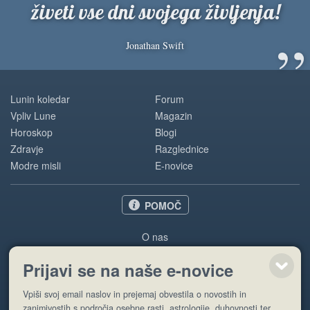
živeti vse dni svojega življenja!
”
Jonathan Swift
Lunin koledar
Forum
Vpliv Lune
Magazin
Horoskop
Blogi
Zdravje
Razglednice
Modre misli
E-novice
POMOČ
O nas
Oglaševanje
Prijavi se na naše e-novice
Pogoji uporabe
Vpiši svoj email naslov in prejemaj obvestila o novostih in
Pošlji stran
zanimivostih s področja osebne rasti, astrologije, duhovnosti ter