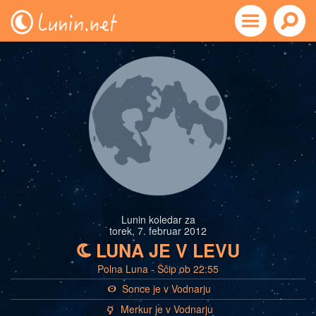
Lunin koledar za
torek, 7. februar 2012
LUNA JE V LEVU
b
Polna Luna - Ščip ob 22:55
Sonce je v Vodnarju
a
Merkur je v Vodnarju
c