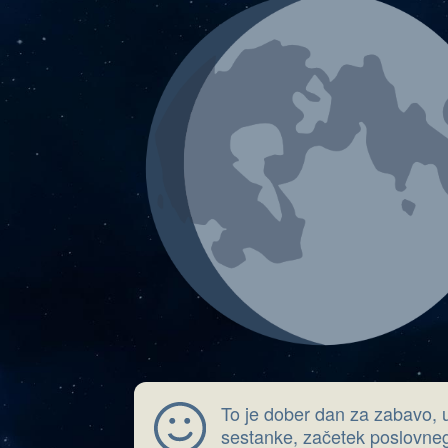
To je dober dan za zabavo, 
sestanke, začetek poslovne