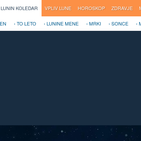
LUNIN KOLEDAR
VPLIV LUNE
HOROSKOP
ZDRAVJE
DEN
› TO LETO
› LUNINE MENE
› MRKI
› SONCE
›