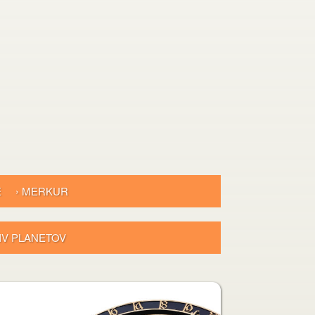
E
› MERKUR
LIV PLANETOV