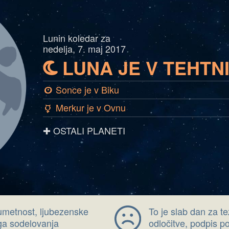
Lunin koledar za
nedelja, 7. maj 2017
LUNA JE V TEHTNI
b
Sonce je v Biku
a
Merkur je v Ovnu
c
✚ OSTALI PLANETI
umetnost, ljubezenske
To je slab dan za t
ga sodelovanja
odločitve, podpis 