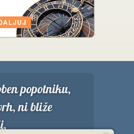
doben popotniku,
vrh, ni bliže
i.