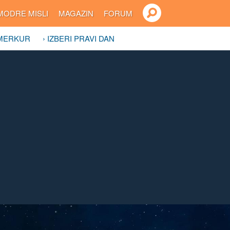
MODRE MISLI
MAGAZIN
FORUM
 MERKUR
› IZBERI PRAVI DAN