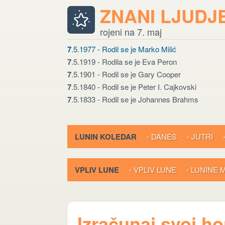
ZNANI LJUDJ
rojeni na 7. maj
7
.5.1977 - Rodil se je Marko Milić
7
.5.1919 - Rodila se je Eva Peron
7
.5.1901 - Rodil se je Gary Cooper
7
.5.1840 - Rodil se je Peter I. Cajkovski
7
.5.1833 - Rodil se je Johannes Brahms
LUNIN KOLEDAR
› DANES
› JUTRI
VPLIV LUNE
› VPLIV LUNE
› LUNINE
Izračunaj svoj h