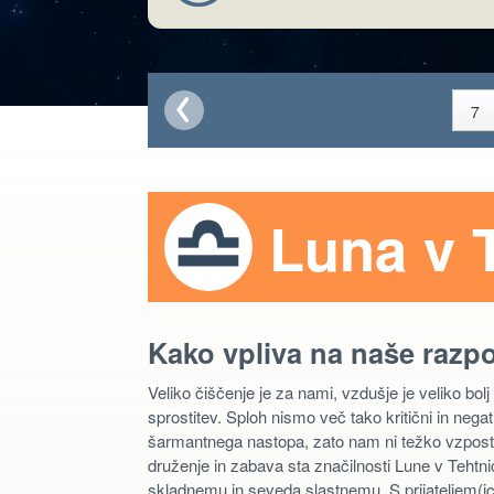
Luna v T
Kako vpliva na naše razp
Veliko čiščenje je za nami, vzdušje je veliko bolj
sprostitev. Sploh nismo več tako kritični in nega
šarmantnega nastopa, zato nam ni težko vzpostavit
druženje in zabava sta značilnosti Lune v Tehtn
skladnemu in seveda slastnemu. S prijateljem(ico)