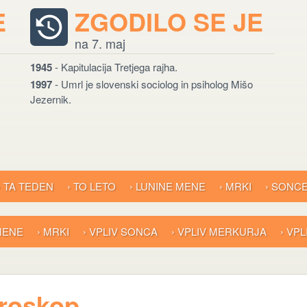
E
ZGODILO SE JE
na 7. maj
1945
- Kapitulacija Tretjega rajha.
1997
- Umrl je slovenski sociolog in psiholog Mišo
Jezernik.
› TA TEDEN
› TO LETO
› LUNINE MENE
› MRKI
› SONC
 MENE
› MRKI
› VPLIV SONCA
› VPLIV MERKURJA
› VP
oroskop