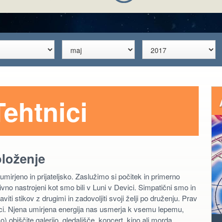
ehtnici
oloženje
 umirjeno in prijateljsko. Zaslužimo si počitek in primerno
tivno nastrojeni kot smo bili v Luni v Devici. Simpatični smo in
i stikov z drugimi in zadovoljiti svoji želji po druženju. Prav
ici. Njena umirjena energija nas usmerja k vsemu lepemu,
 obiščite galerijo, gledališče, koncert, kino ali morda