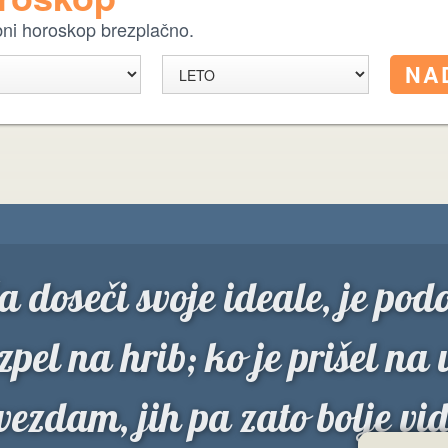
ebni horoskop brezplačno.
a doseči svoje ideale, je po
zpel na hrib; ko je prišel na 
vezdam, jih pa zato bolje vid