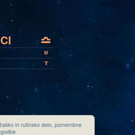
CI
G
B
A
ežaško in rutinsko delo, pomembne
pogodbe