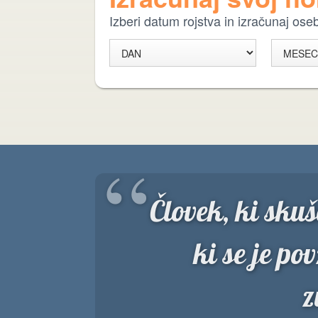
Izberi datum rojstva in izračunaj os
“
Človek, ki skuš
ki se je pov
z