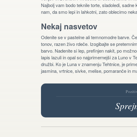
Najbolj vam bodo teknile torte, sladoledi, sadne 
nam, da smo lepi in lahkotni, zato oblecimo neka
Nekaj nasvetov
Odenite se v pastelne ali temnomodre barve. Če 
tonov, razen živo rdeče. Izogibajte se pretemnim
barvo. Nadenite si lep, prefinjen nakit, po možnos
lapis lazuli in opal so najprimernejši za Luno v Te
družbi. Ko je Luna v znamenju Tehtnice, je primer
jasmina, vrtnice, sivke, melise, pomaranče in m
Poziti
Sprej