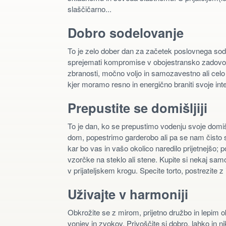
slaščičarno...
Dobro sodelovanje
To je zelo dober dan za začetek poslovnega sode
sprejemati kompromise v obojestransko zadovoljs
zbranosti, močno voljo in samozavestno ali cel
kjer moramo resno in energično braniti svoje int
Prepustite se domišljiji
To je dan, ko se prepustimo vodenju svoje domiš
dom, popestrimo garderobo ali pa se nam čisto sl
kar bo vas in vašo okolico naredilo prijetnejšo; p
vzorčke na steklo ali stene. Kupite si nekaj sa
v prijateljskem krogu. Specite torto, postrezite z 
Uživajte v harmoniji
Obkrožite se z mirom, prijetno družbo in lepim o
vonjev in zvokov. Privoščite si dobro, lahko in