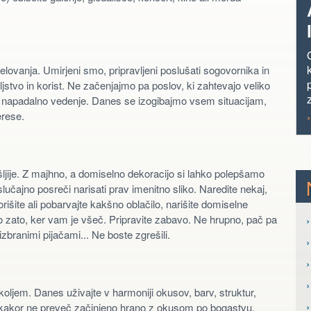
lovanja. Umirjeni smo, pripravljeni poslušati sogovornika in
tvo in korist. Ne začenjajmo pa poslov, ki zahtevajo veliko
o napadalno vedenje. Danes se izogibajmo vsem situacijam,
erese.
ljije. Z majhno, a domiselno dekoracijo si lahko polepšamo
učajno posreči narisati prav imenitno sliko. Naredite nekaj,
orišite ali pobarvajte kakšno oblačilo, narišite domiselne
mo zato, ker vam je všeč. Pripravite zabavo. Ne hrupno, pač pa
›
izbranimi pijačami... Ne boste zgrešili.
›
koljem. Danes uživajte v harmoniji okusov, barv, struktur,
 nikakor ne preveč začinjeno hrano z okusom po bogastvu.