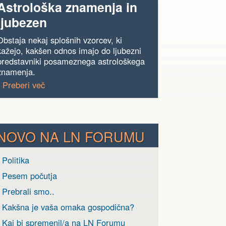
Astrološka znamenja in
ljubezen
Obstaja nekaj splošnih vzorcev, ki
kažejo, kakšen odnos imajo do ljubezni
predstavniki posameznega astrološkega
znamenja.
› Preberi več
NOVO NA LN FORUMU
 Politika
› Pesem počutja
 Prebrali smo..
› Kakšna je vaša omaka gospodična?
› Kaj bi spremenil/a na LN Forumu