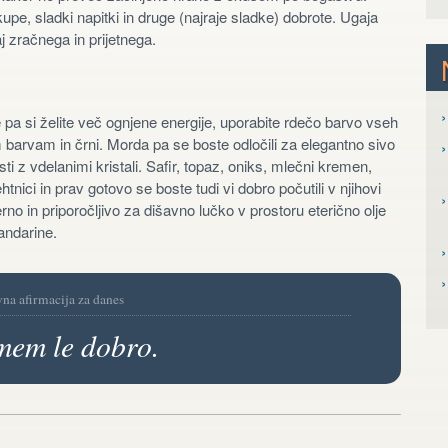
kupe, sladki napitki in druge (najraje sladke) dobrote. Ugaja
j zračnega in prijetnega.
›
pa si želite več ognjene energije, uporabite rdečo barvo vseh
 barvam in črni. Morda pa se boste odločili za elegantno sivo
›
ti z vdelanimi kristali. Safir, topaz, oniks, mlečni kremen,
htnici in prav gotovo se boste tudi vi dobro počutili v njihovi
›
no in priporočljivo za dišavno lučko v prostoru eterično olje
andarine.
›
vna afirmacija za danes
mem le dobro.