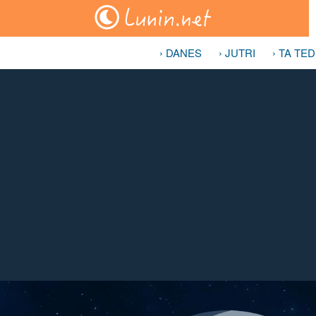
› DANES
› JUTRI
› TA TE