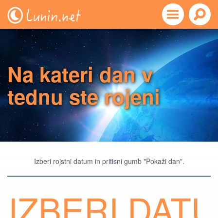
Na kateri dan v
tednu ste rojeni
Izberi rojstni datum in pritisni gumb "Pokaži dan".