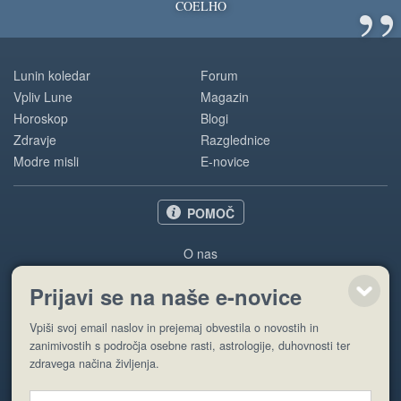
”
COELHO
Lunin koledar
Forum
Vpliv Lune
Magazin
Horoskop
Blogi
Zdravje
Razglednice
Modre misli
E-novice
POMOČ
O nas
Oglaševanje
Prijavi se na naše e-novice
Pogoji uporabe
Vpiši svoj email naslov in prejemaj obvestila o novostih in
Pošlji stran
zanimivostih s področja osebne rasti, astrologije, duhovnosti ter
zdravega načina življenja.