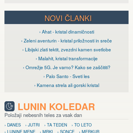
NOVI ČLANKI
› Ahat - kristal dinamičnosti
› Zeleni aventurin - kristal priložnosti in sreče
› Libijski zlati tektit, zvezdni kamen svetlobe
› Malahit, kristal transformacije
› Omrežje 5G. Je varno? Kako se zaščititi?
› Palo Santo - Sveti les
› Kamena strela ali gorski kristal
LUNIN KOLEDAR
Položaji nebesnih teles za vsak dan
› DANES
› JUTRI
› TA TEDEN
› TO LETO
› LUNINE MENE
› MRKI
› SONCE
› MERKUR