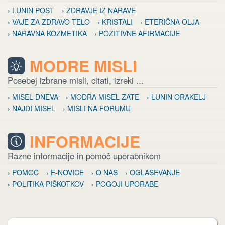
› LUNIN POST
› ZDRAVJE IZ NARAVE
› VAJE ZA ZDRAVO TELO
› KRISTALI
› ETERIČNA OLJA
› NARAVNA KOZMETIKA
› POZITIVNE AFIRMACIJE
MODRE MISLI
Posebej izbrane misli, citati, izreki ...
› MISEL DNEVA
› MODRA MISEL ZATE
› LUNIN ORAKELJ
› NAJDI MISEL
› MISLI NA FORUMU
INFORMACIJE
Razne informacije in pomoč uporabnikom
› POMOČ
› E-NOVICE
› O NAS
› OGLAŠEVANJE
› POLITIKA PIŠKOTKOV
› POGOJI UPORABE