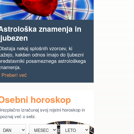
Astrološka znamenja in
ljubezen
Obstaja nekaj splošnih vzorcev, ki
kažejo, kakšen odnos imajo do ljubezni
predstavniki posameznega astrološkega
znamenja.
› Preberi več
Osebni horoskop
rezplačno izračunaj svoj rojstni horoskop in
poznaj več o sebi.