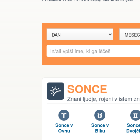
SONCE
Znani ljudje, rojeni v istem
A
B
C
Sonce v
Sonce v
Sonce
Ovnu
Biku
Dvojč