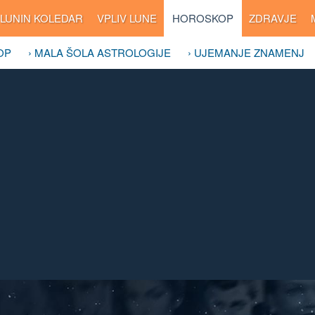
LUNIN KOLEDAR
VPLIV LUNE
HOROSKOP
ZDRAVJE
OP
› MALA ŠOLA ASTROLOGIJE
› UJEMANJE ZNAMENJ