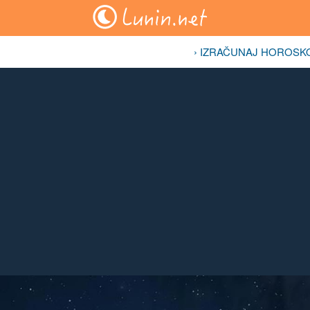
› IZRAČUNAJ HOROSK