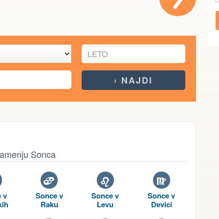
 znamenju Sonca
D
E
F
 v
Sonce v
Sonce v
Sonce v
kih
Raku
Levu
Devici