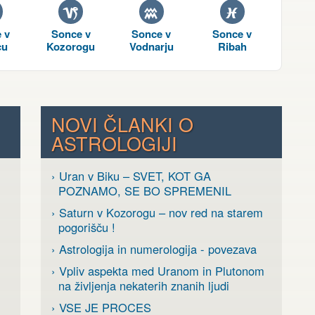
J
K
L
 v
Sonce v
Sonce v
Sonce v
cu
Kozorogu
Vodnarju
Ribah
NOVI ČLANKI O
ASTROLOGIJI
› Uran v Biku – SVET, KOT GA
POZNAMO, SE BO SPREMENIL
› Saturn v Kozorogu – nov red na starem
pogorišču !
› Astrologija in numerologija - povezava
› Vpliv aspekta med Uranom in Plutonom
na življenja nekaterih znanih ljudi
› VSE JE PROCES