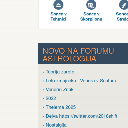
G
H
I
Sonce v
Sonce v
Sonce
Tehtnici
Škorpijonu
Strel
NOVO NA FORUMU
ASTROLOGIJA
› Teorija zarote
› Leto zmajceka | Venera v Scutum
› Venerin Znak
› 2022
› Thelema 2025
› Dejva https://twitter.com/2016shift
› Nostalgija