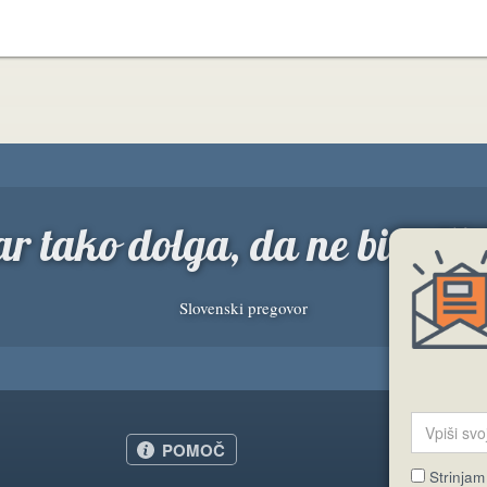
r tako dolga, da ne bi priše
Slovenski pregovor
POMOČ
Strinjam