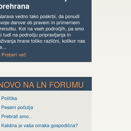
prehrana
Narava vedno tako poskrbi, da ponudi
svoje darove ob pravem in primernem
trenutku. Kot na vseh področjih, pa smo
si tudi na področju pripravljanja in
uživanja hrane toliko različni, kolikor nas
e...
› Preberi več
NOVO NA LN FORUMU
 Politika
› Pesem počutja
 Prebrali smo..
› Kakšna je vaša omaka gospodična?