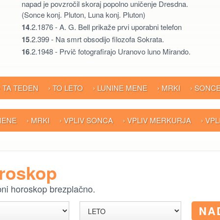
napad je povzročil skoraj popolno uničenje Dresdna.
(Sonce konj. Pluton, Luna konj. Pluton)
14
.2.1876 - A. G. Bell prikaže prvi uporabni telefon
15
.2.399 - Na smrt obsodijo filozofa Sokrata.
16
.2.1948 - Prvič fotografirajo Uranovo luno Mirando.
› TA TEDEN
› TO LETO
› LUNINE MENE
› MRKI
› SONC
 MENE
› MRKI
› VPLIV SONCA
› VPLIV MERKURJA
› VP
oroskop
ebni horoskop brezplačno.