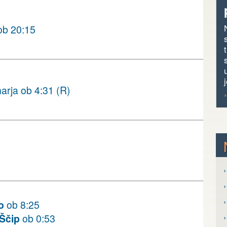
b 20:15
j
arja ob 4:31 (R)
›
›
o
ob 8:25
 Ščip
ob 0:53