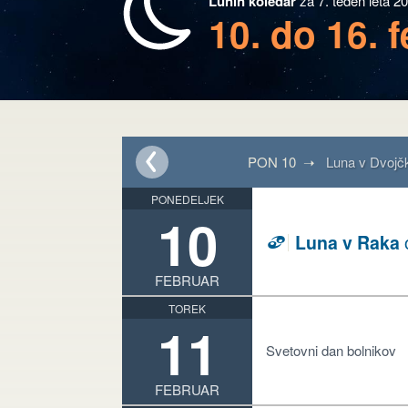
Lunin koledar
za 7. teden leta 2
10. do 16. 
PON 10 ➝
Luna v Dvojč
PONEDELJEK
10
Luna v Raka
D
FEBRUAR
TOREK
11
Svetovni dan bolnikov
FEBRUAR