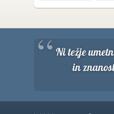
“
Ni težje umetn
in znanost