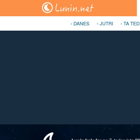
› DANES
› JUTRI
› TA TE