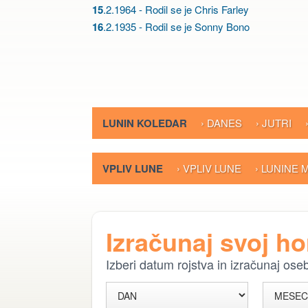
15
.2.1964 - Rodil se je Chris Farley
16
.2.1935 - Rodil se je Sonny Bono
LUNIN KOLEDAR
› DANES
› JUTRI
VPLIV LUNE
› VPLIV LUNE
› LUNINE
Izračunaj svoj h
Izberi datum rojstva in izračunaj os