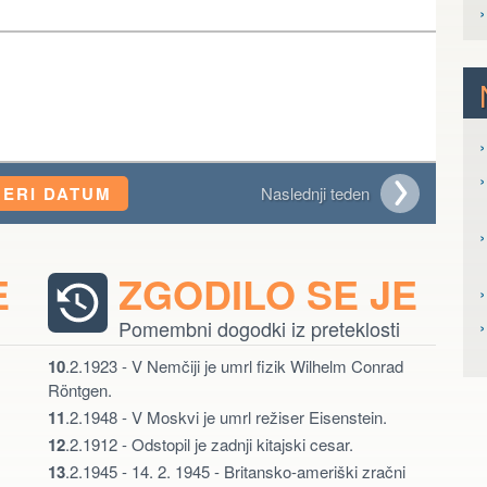
›
›
BERI DATUM
Naslednji teden
›
E
ZGODILO SE JE
›
Pomembni dogodki iz preteklosti
10
.2.1923 - V Nemčiji je umrl fizik Wilhelm Conrad
Röntgen.
11
.2.1948 - V Moskvi je umrl režiser Eisenstein.
12
.2.1912 - Odstopil je zadnji kitajski cesar.
13
.2.1945 - 14. 2. 1945 - Britansko-ameriški zračni