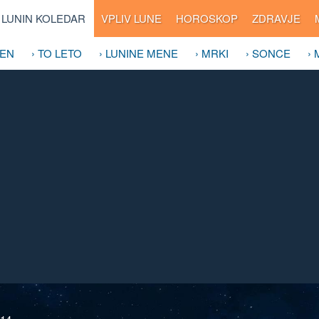
LUNIN KOLEDAR
VPLIV LUNE
HOROSKOP
ZDRAVJE
DEN
› TO LETO
› LUNINE MENE
› MRKI
› SONCE
›