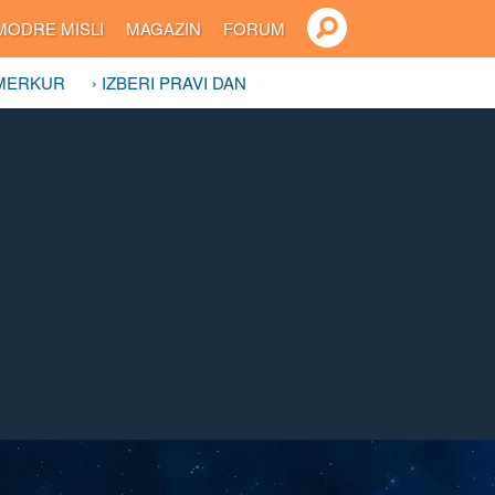
MODRE MISLI
MAGAZIN
FORUM
 MERKUR
› IZBERI PRAVI DAN