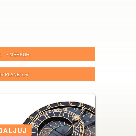
E
› MERKUR
LIV PLANETOV