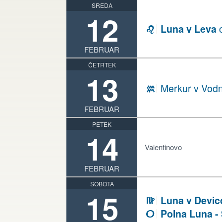
SREDA
12
Luna v Leva
o
E
FEBRUAR
ČETRTEK
13
Merkur v Vodn
K
FEBRUAR
PETEK
14
Valentinovo
FEBRUAR
SOBOTA
15
Luna v Devic
F
Polna Luna -
U