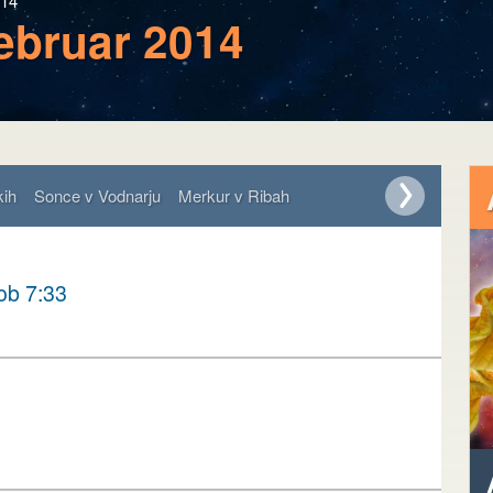
014
februar 2014
kih
Sonce v Vodnarju
Merkur v Ribah
ob 7:33