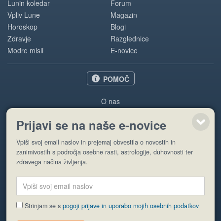
Lunin koledar
Forum
Vpliv Lune
Magazin
Horoskop
Blogi
Zdravje
Razglednice
Modre misli
E-novice
POMOČ
O nas
Oglaševanje
Prijavi se na naše e-novice
Pogoji uporabe
Vpiši svoj email naslov in prejemaj obvestila o novostih in
Pošlji stran
zanimivostih s področja osebne rasti, astrologije, duhovnosti ter
zdravega načina življenja.
Strinjam se s
pogoji prijave in uporabo mojih osebnih podatkov