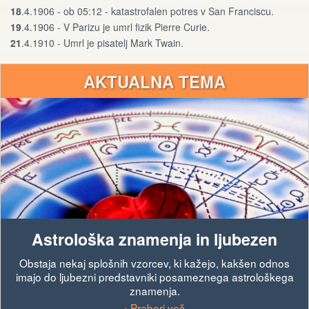
18
.4.1906 - ob 05:12 - katastrofalen potres v San Franciscu.
19
.4.1906 - V Parizu je umrl fizik Pierre Curie.
21
.4.1910 - Umrl je pisatelj Mark Twain.
AKTUALNA TEMA
Astrološka znamenja in ljubezen
Obstaja nekaj splošnih vzorcev, ki kažejo, kakšen odnos
imajo do ljubezni predstavniki posameznega astrološkega
znamenja.
› Preberi več