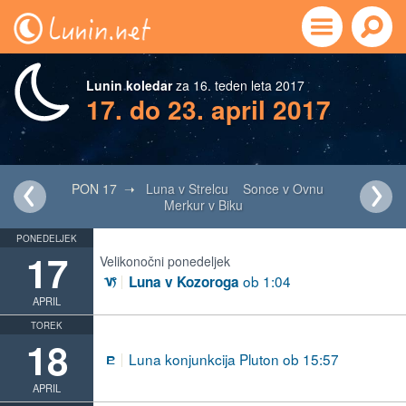
Lunin koledar
za 16. teden leta 2017
17. do 23. april 2017
PON 17 ➝
Luna v Strelcu
Sonce v Ovnu
Merkur v Biku
PONEDELJEK
17
Velikonočni ponedeljek
ob 1:04
Luna v Kozoroga
J
APRIL
TOREK
18
Luna konjunkcija Pluton ob 15:57
j
APRIL