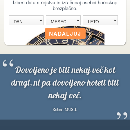
Izberi datum rojstva in izračunaj osebni horoskop
brezplačno.
“
Dovoljeno je biti nekaj več kot
drugi, ni pa dovoljeno hoteti biti
nekaj več.
”
Robert MUSIL