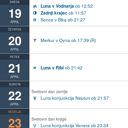
SREDA
ob 12:52
Luna v Vodnarja
K
19
ob 11:57
Zadnji krajec
V
Sonce v Bika ob 21:27
B
APRIL
ČETRTEK
20
Merkur v Ovna ob 17:39 (R)
A
APRIL
PETEK
21
ob 21:42
Luna v Ribi
L
APRIL
SOBOTA
22
Svetovni dan zemlje
Luna konjunkcija Neptun ob 21:57
i
APRIL
NEDELJA
23
Svetovni dan knjige
Luna konjunkcija Venera ob 23:34
d