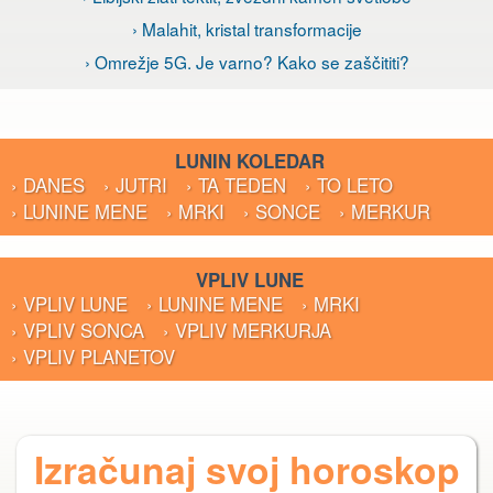
› Malahit, kristal transformacije
› Omrežje 5G. Je varno? Kako se zaščititi?
LUNIN KOLEDAR
› DANES
› JUTRI
› TA TEDEN
› TO LETO
› LUNINE MENE
› MRKI
› SONCE
› MERKUR
VPLIV LUNE
› VPLIV LUNE
› LUNINE MENE
› MRKI
› VPLIV SONCA
› VPLIV MERKURJA
› VPLIV PLANETOV
Izračunaj svoj horoskop