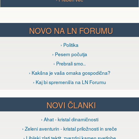
NOVO NA LN FORUMU
› Politika
› Pesem počutja
› Prebrali smo..
› Kakšna je vaša omaka gospodična?
› Kaj bi spremenil/a na LN Forumu
NOVI ČLANKI
› Ahat - kristal dinamičnosti
› Zeleni aventurin - kristal priložnosti in sreče
› Libijski zlati tektit, zvezdni kamen svetlobe