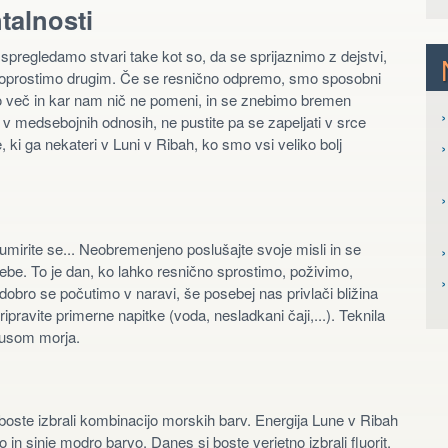
talnosti
pregledamo stvari take kot so, da se sprijaznimo z dejstvi,
 oprostimo drugim. Če se resnično odpremo, smo sposobni
mo več in kar nam nič ne pomeni, in se znebimo bremen
›
ni v medsebojnih odnosih, ne pustite pa se zapeljati v srce
 ki ga nekateri v Luni v Ribah, ko smo vsi veliko bolj
›
›
, umirite se... Neobremenjeno poslušajte svoje misli in se
›
e. To je dan, ko lahko resnično sprostimo, poživimo,
 dobro se počutimo v naravi, še posebej nas privlači bližina
ripravite primerne napitke (voda, nesladkani čaji,...). Teknila
okusom morja.
i boste izbrali kombinacijo morskih barv. Energija Lune v Ribah
o in sinje modro barvo. Danes si boste verjetno izbrali fluorit,