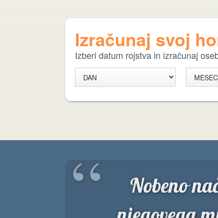
Izračunaj svoj h
Izberi datum rojstva in izračunaj os
“
Nobeno nač
njegovega m