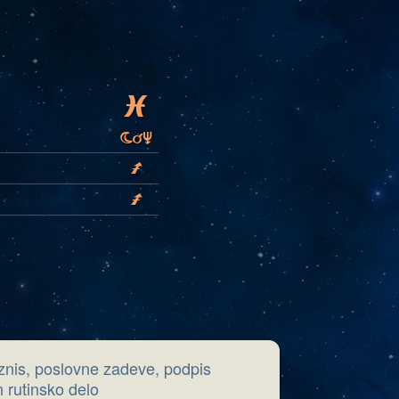
L
bMi
I
I
iznis, poslovne zadeve, podpis
 rutinsko delo