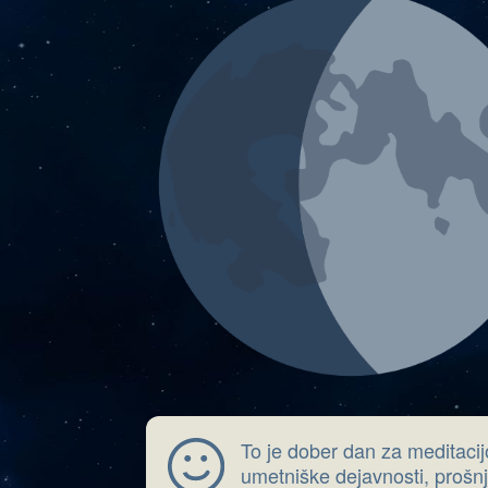
To je dober dan za meditacij
umetniške dejavnosti, prošnj