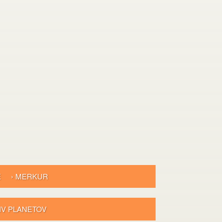
E
› MERKUR
LIV PLANETOV