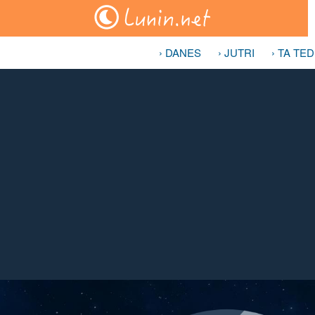
› DANES
› JUTRI
› TA TE