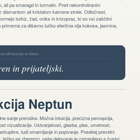
, ali pa smaragd in turmalin. Pred nekontroliranim
 z diamantom ali kristalom kamene strele. Odločnost,
nejo turkiz, žad, oniks in krizopraz, ki so vsi zaščitni
 primerna za dišavno lučko eterična olja kokosa, jasmina,
vna afirmacija za danes
ren in prijateljski.
cija Neptun
ne sanje preroške. Močna intuicija, precizna percepcija,
st vizualizacije. Ustvarjalnost, glasba, ples, umetnost,
i zastrupitve, tudi omamljanje in popivanje. Posebej previdni
i, težko se zberemo, naše delovanje je zamegljeno s čustvi,