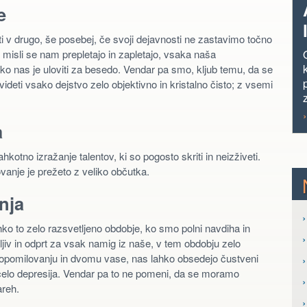
e
i v drugo, še posebej, če svoji dejavnosti ne zastavimo točno
 misli se nam prepletajo in zapletajo, vsaka naša
ko nas je uloviti za besedo. Vendar pa smo, kljub temu, da se
eti vsako dejstvo zelo objektivno in kristalno čisto; z vsemi
a
otno izražanje talentov, ki so pogosto skriti in neizživeti.
ovanje je prežeto z veliko občutka.
nja
›
ko to zelo razsvetljeno obdobje, ko smo polni navdiha in
jiv in odprt za vsak namig iz naše, v tem obdobju zelo
pomilovanju in dvomu vase, nas lahko obsedejo čustveni
›
n celo depresija. Vendar pa to ne pomeni, da se moramo
areh.