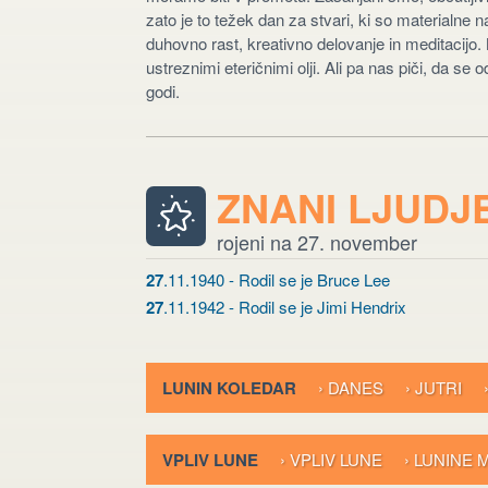
zato je to težek dan za stvari, ki so materialne 
duhovno rast, kreativno delovanje in meditacijo. 
ustreznimi eteričnimi olji. Ali pa nas piči, da 
godi.
ZNANI LJUDJ
rojeni na 27. november
27
.11.1940 - Rodil se je Bruce Lee
27
.11.1942 - Rodil se je Jimi Hendrix
LUNIN KOLEDAR
› DANES
› JUTRI
VPLIV LUNE
› VPLIV LUNE
› LUNINE