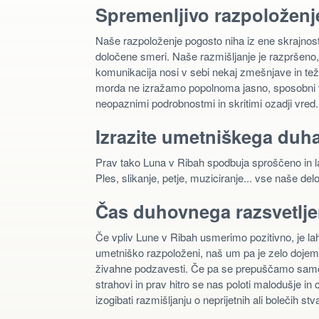
Spremenljivo razpoloženj
Naše razpoloženje pogosto niha iz ene skrajnost
določene smeri. Naše razmišljanje je razpršeno,
komunikacija nosi v sebi nekaj zmešnjave in tež
morda ne izražamo popolnoma jasno, sposobni vid
neopaznimi podrobnostmi in skritimi ozadji vred.
Izrazite umetniškega duh
Prav tako Luna v Ribah spodbuja sproščeno in lahk
Ples, slikanje, petje, muziciranje... vse naše del
Čas duhovnega razsvetlje
Če vpliv Lune v Ribah usmerimo pozitivno, je lah
umetniško razpoloženi, naš um pa je zelo dojeml
živahne podzavesti. Če pa se prepuščamo samo
strahovi in prav hitro se nas poloti malodušje i
izogibati razmišljanju o neprijetnih ali bolečih stv