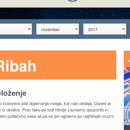
Ribah
oloženje
šo čustveno plat dojemanja vsega, kar nas obdaja. Danes je
 iz okolice. Prav tako pa tudi hitreje zaznamo opozorila in
hitro potlačimo vase ali pa se jim ognemo po najhitrejši možni