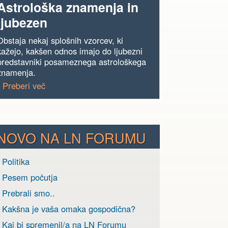
Astrološka znamenja in
ljubezen
Obstaja nekaj splošnih vzorcev, ki
kažejo, kakšen odnos imajo do ljubezni
predstavniki posameznega astrološkega
znamenja.
› Preberi več
NOVO NA LN FORUMU
 Politika
› Pesem počutja
 Prebrali smo..
› Kakšna je vaša omaka gospodična?
› Kaj bi spremenil/a na LN Forumu