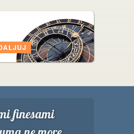
mi finesami
 uma ne more