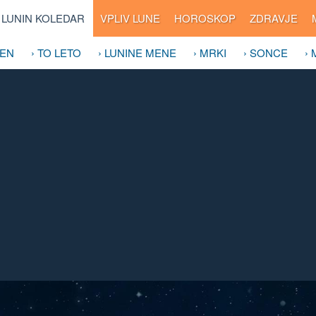
LUNIN KOLEDAR
VPLIV LUNE
HOROSKOP
ZDRAVJE
DEN
› TO LETO
› LUNINE MENE
› MRKI
› SONCE
›