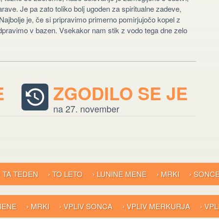
narave. Je pa zato toliko bolj ugoden za spiritualne zadeve,
Najbolje je, če si pripravimo primerno pomirjujočo kopel z
se odpravimo v bazen. Vsekakor nam stik z vodo tega dne zelo
E
ZGODILO SE JE
na 27. november
› TA TEDEN
› TO LETO
› LUNINE MENE
› MRKI
› SONC
 MENE
› MRKI
› VPLIV SONCA
› VPLIV MERKURJA
› VP