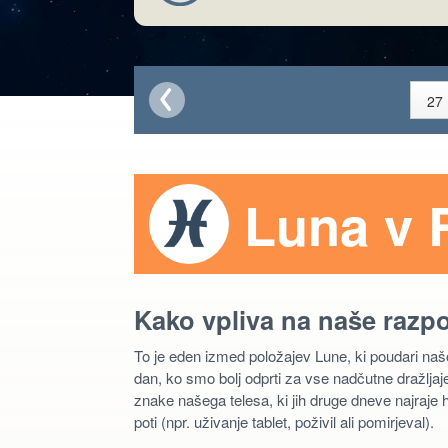
Luna v 
Kako vpliva na naše razp
To je eden izmed položajev Lune, ki poudari na
dan, ko smo bolj odprti za vse nadčutne dražljaje
znake našega telesa, ki jih druge dneve najraje 
poti (npr. uživanje tablet, poživil ali pomirjeval).