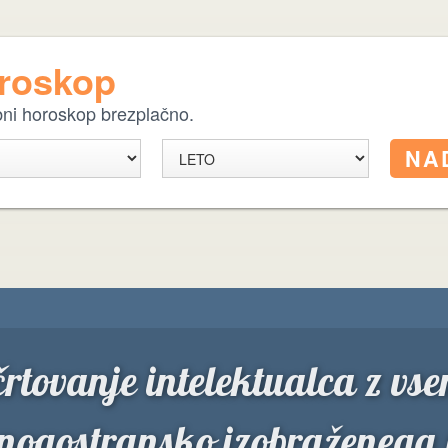
oroskop
ebni horoskop brezplačno.
rtovanje intelektualca z vse
nogostransko izobraženega