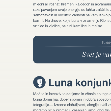
mlečni ali roznati kremen, kalcedon in akvamarin
razsipavanjem svoje energije se lahko zaščitite
samozavest in občutek varnosti pa vam lahko povr
kamni. Na dneve, ko je Luna v znamenju Rib, so
vrtnice in vijolice, pa tudi kamilice in melise.
Poziti
Svet je va
Luna konjunk
i
Močno in intenzivno sanjamo in včasih so tega d
bujna domišljija, dober spomin in dobra sposobno
fotografija.... Izredna občutljivost, alergije in/al
moramo biti v prometu. Zasanjani smo, občutljiv