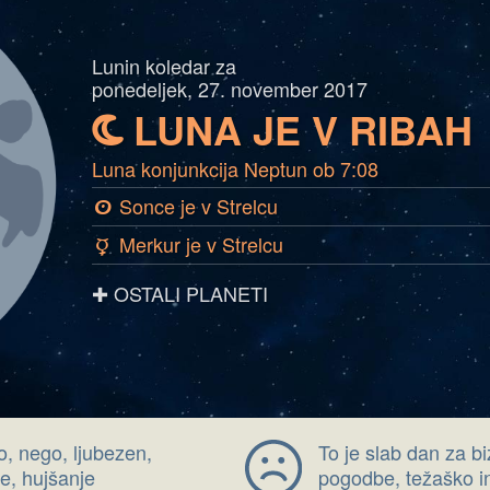
Lunin koledar za
ponedeljek, 27. november 2017
LUNA JE V RIBAH
b
Luna konjunkcija Neptun ob 7:08
Sonce je v Strelcu
a
Merkur je v Strelcu
c
✚ OSTALI PLANETI
o, nego, ljubezen,
To je slab dan za b
e, hujšanje
pogodbe, težaško in