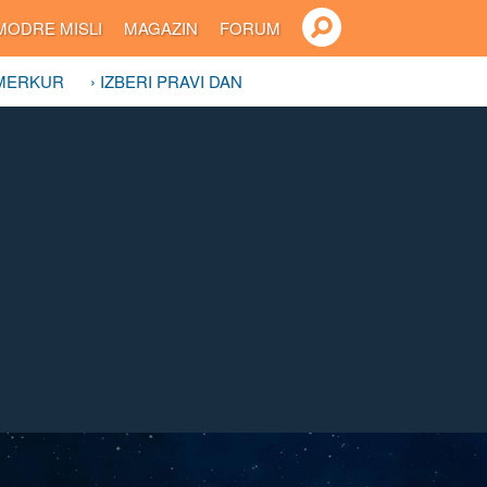
MODRE MISLI
MAGAZIN
FORUM
 MERKUR
› IZBERI PRAVI DAN