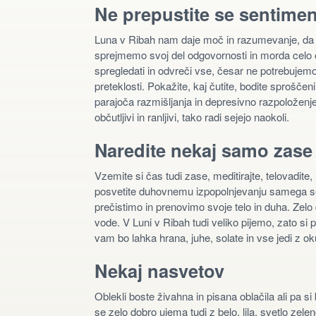
Ne prepustite se sentimen
Luna v Ribah nam daje moč in razumevanje, da s
sprejmemo svoj del odgovornosti in morda celo
spregledati in odvreči vse, česar ne potrebuje
preteklosti. Pokažite, kaj čutite, bodite sprošče
parajoča razmišljanja in depresivno razpoloženje,
občutljivi in ranljivi, tako radi sejejo naokoli.
Naredite nekaj samo zase
Vzemite si čas tudi zase, meditirajte, telovadite
posvetite duhovnemu izpopolnjevanju samega seb
prečistimo in prenovimo svoje telo in duha. Zelo
vode. V Luni v Ribah tudi veliko pijemo, zato si p
vam bo lahka hrana, juhe, solate in vse jedi z 
Nekaj nasvetov
Oblekli boste živahna in pisana oblačila ali pa s
se zelo dobro ujema tudi z belo, lila, svetlo zelen