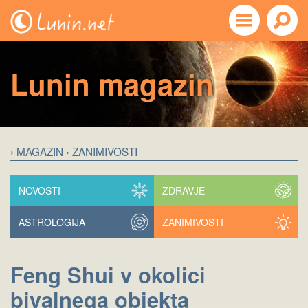
Lunin magazin
› MAGAZIN
› ZANIMIVOSTI
NOVOSTI
ZDRAVJE
ASTROLOGIJA
ZANIMIVOSTI
Feng Shui v okolici
bivalnega objekta