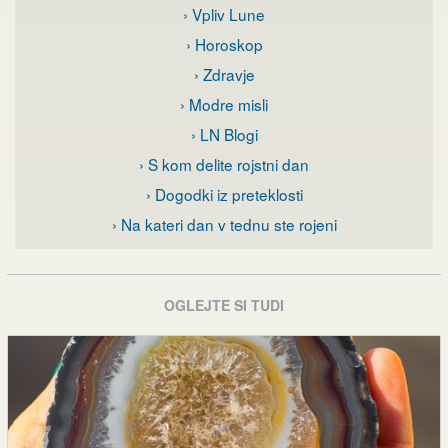
› Vpliv Lune
› Horoskop
› Zdravje
› Modre misli
› LN Blogi
› S kom delite rojstni dan
› Dogodki iz preteklosti
› Na kateri dan v tednu ste rojeni
OGLEJTE SI TUDI