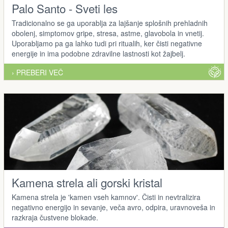
Palo Santo - Sveti les
Tradicionalno se ga uporablja za lajšanje splošnih prehladnih
obolenj, simptomov gripe, stresa, astme, glavobola in vnetij.
Uporabljamo pa ga lahko tudi pri ritualih, ker čisti negativne
energije in ima podobne zdravilne lastnosti kot žajbelj.
› PREBERI VEČ
Kamena strela ali gorski kristal
Kamena strela je 'kamen vseh kamnov'. Čisti in nevtralizira
negativno energijo in sevanje, veča avro, odpira, uravnoveša in
razkraja čustvene blokade.