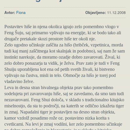
Avtor:
Fiona
Objavljeno:
11.12.2008
Postavitev hiše in njena okolica igrajo zelo pomembno vlogo v
Feng Šuju, saj primarno vplivajo na energije, ki se bodo tako ali
drugače pretakale skozi prostore hiše ter okoli nje.
Zelo ugodno učinkuje zaščita za hišo (hribček, vzpetinica, morda
tudi kaj manj zaščitnega kot skalnjak in podobno), saj nam že sam
instinkt narekuje, da moramo ozadje dobro zavarovati. Žival, ki
zelo dobro ponazarja ta vidik, je želva. Prav zato je tudi v Feng
Shuiju uporabljena kot ena od petih svetih živali, ki bistveno
vplivajo na čustva, misli in telo. Območje za hišo je torej pod
vladavino želve.
Leva in desna stran bivalnega objekta prav tako pomembno
sodelujeta pri zavarovanju hiše, saj se zavedamo, da smo tam tudi
nezavarovani. Feng Shui določa, v skladu s tradicionalno kitajsko
miselnostjo, da sta to področji, na katerih se odlično izkažeta tiger
in zmaj. Napadalni tiger je postavljen na desno stran objekta,
kamor vzdolž posadimo rože oz. postavimo nizka korita s
cvetlicami. Na levi je zmaj vodilni, ker zelo pomembno učinkuje