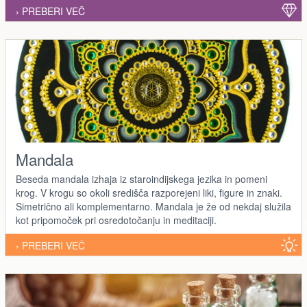
› PREBERI VEČ
Mandala
Beseda mandala izhaja iz staroindijskega jezika in pomeni
krog. V krogu so okoli središča razporejeni liki, figure in znaki.
Simetrično ali komplementarno. Mandala je že od nekdaj služila
kot pripomoček pri osredotočanju in meditaciji.
› PREBERI VEČ