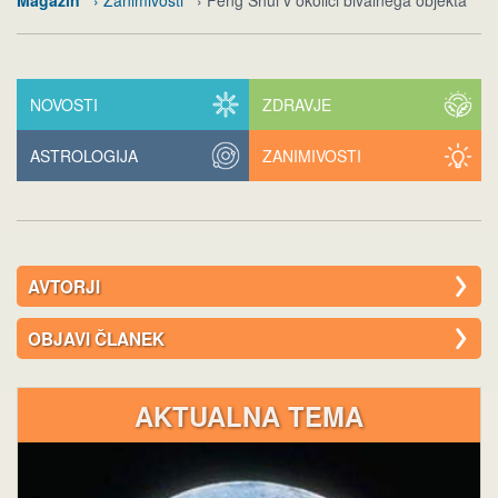
Magazin
› Zanimivosti
› Feng Shui v okolici bivalnega objekta
NOVOSTI
ZDRAVJE
ASTROLOGIJA
ZANIMIVOSTI
AVTORJI
OBJAVI ČLANEK
AKTUALNA TEMA