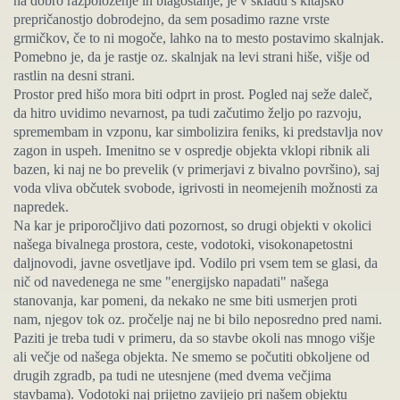
na dobro razpoloženje in blagostanje, je v skladu s kitajsko
prepričanostjo dobrodejno, da sem posadimo razne vrste
grmičkov, če to ni mogoče, lahko na to mesto postavimo skalnjak.
Pomebno je, da je rastje oz. skalnjak na levi strani hiše, višje od
rastlin na desni strani.
Prostor pred hišo mora biti odprt in prost. Pogled naj seže daleč,
da hitro uvidimo nevarnost, pa tudi začutimo željo po razvoju,
spremembam in vzponu, kar simbolizira feniks, ki predstavlja nov
zagon in uspeh. Imenitno se v ospredje objekta vklopi ribnik ali
bazen, ki naj ne bo prevelik (v primerjavi z bivalno površino), saj
voda vliva občutek svobode, igrivosti in neomejenih možnosti za
napredek.
Na kar je priporočljivo dati pozornost, so drugi objekti v okolici
našega bivalnega prostora, ceste, vodotoki, visokonapetostni
daljnovodi, javne osvetljave ipd. Vodilo pri vsem tem se glasi, da
nič od navedenega ne sme "energijsko napadati" našega
stanovanja, kar pomeni, da nekako ne sme biti usmerjen proti
nam, njegov tok oz. pročelje naj ne bi bilo neposredno pred nami.
Paziti je treba tudi v primeru, da so stavbe okoli nas mnogo višje
ali večje od našega objekta. Ne smemo se počutiti obkoljene od
drugih zgradb, pa tudi ne utesnjene (med dvema večjima
stavbama). Vodotoki naj prijetno zavijejo pri našem objektu