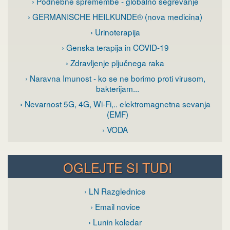
› Podnebne spremembe - globalno segrevanje
› GERMANISCHE HEILKUNDE® (nova medicina)
› Urinoterapija
› Genska terapija in COVID-19
› Zdravljenje pljučnega raka
› Naravna Imunost - ko se ne borimo proti virusom,
bakterijam...
› Nevarnost 5G, 4G, Wi-Fi,.. elektromagnetna sevanja
(EMF)
› VODA
OGLEJTE SI TUDI
› LN Razglednice
› Email novice
› Lunin koledar