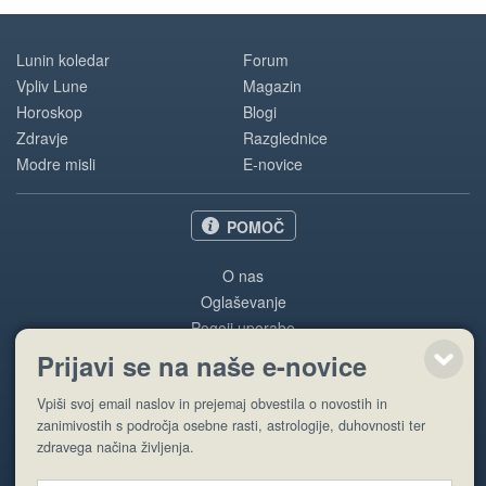
Lunin koledar
Forum
Vpliv Lune
Magazin
Horoskop
Blogi
Zdravje
Razglednice
Modre misli
E-novice
POMOČ
O nas
Oglaševanje
Pogoji uporabe
Prijavi se na naše e-novice
Pošlji stran
Vpiši svoj email naslov in prejemaj obvestila o novostih in
zanimivostih s področja osebne rasti, astrologije, duhovnosti ter
zdravega načina življenja.