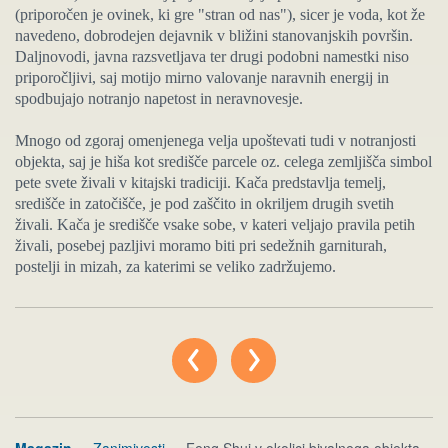
(priporočen je ovinek, ki gre "stran od nas"), sicer je voda, kot že
navedeno, dobrodejen dejavnik v bližini stanovanjskih površin.
Daljnovodi, javna razsvetljava ter drugi podobni namestki niso
priporočljivi, saj motijo mirno valovanje naravnih energij in
spodbujajo notranjo napetost in neravnovesje.
Mnogo od zgoraj omenjenega velja upoštevati tudi v notranjosti
objekta, saj je hiša kot središče parcele oz. celega zemljišča simbol
pete svete živali v kitajski tradiciji. Kača predstavlja temelj,
središče in zatočišče, je pod zaščito in okriljem drugih svetih
živali. Kača je središče vsake sobe, v kateri veljajo pravila petih
živali, posebej pazljivi moramo biti pri sedežnih garniturah,
postelji in mizah, za katerimi se veliko zadržujemo.