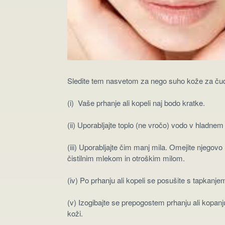
Sledite tem nasvetom za nego suho kože za čud
(i) Vaše prhanje ali kopeli naj bodo kratke.
(ii) Uporabljajte toplo (ne vročo) vodo v hlad
(iii) Uporabljajte čim manj mila. Omejite njegovo
čistilnim mlekom in otroškim milom.
(iv) Po prhanju ali kopeli se posušite s tapkanje
(v) Izogibajte se prepogostem prhanju ali kopanju
koži.