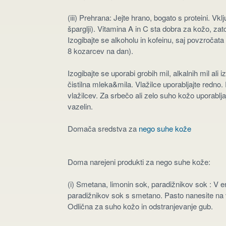
(iii) Prehrana: Jejte hrano, bogato s proteini. Vkl
šparglji). Vitamina A in C sta dobra za kožo, zato 
Izogibajte se alkoholu in kofeinu, saj povzročata
8 kozarcev na dan).
Izogibajte se uporabi grobih mil, alkalnih mil ali 
čistilna mleka&mila. Vlažilce uporabljajte redno
vlažilcev. Za srbečo ali zelo suho kožo uporablja
vazelin.
Domača sredstva za
nego suhe kože
Doma narejeni produkti za nego suhe kože:
(i) Smetana, limonin sok, paradižnikov sok : V 
paradižnikov sok s smetano. Pasto nanesite na 
Odlična za suho kožo in odstranjevanje gub.