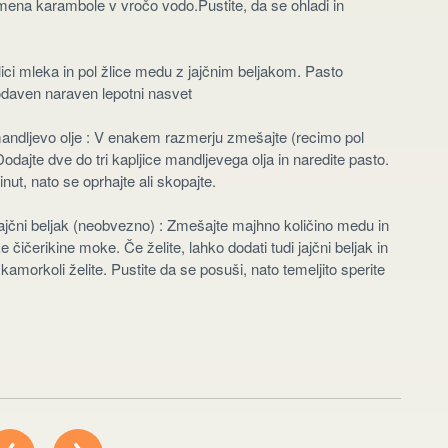
mena karambole v vročo vodo.Pustite, da se ohladi in
žlici mleka in pol žlice medu z jajčnim beljakom. Pasto
odaven naraven lepotni nasvet
 mandljevo olje : V enakem razmerju zmešajte (recimo pol
dajte dve do tri kapljice mandljevega olja in naredite pasto.
inut, nato se oprhajte ali skopajte.
ajčni beljak (neobvezno) : Zmešajte majhno količino medu in
ičerikine moke. Če želite, lahko dodati tudi jajčni beljak in
kamorkoli želite. Pustite da se posuši, nato temeljito sperite