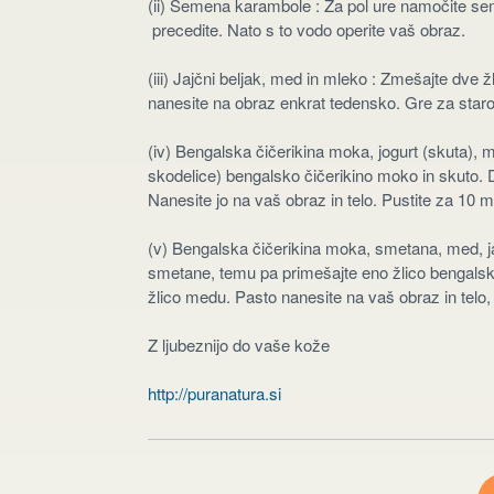
(ii) Semena karambole : Za pol ure namočite se
precedite. Nato s to vodo operite vaš obraz.
(iii) Jajčni beljak, med in mleko : Zmešajte dve 
nanesite na obraz enkrat tedensko. Gre za star
(iv) Bengalska čičerikina moka, jogurt (skuta),
skodelice) bengalsko čičerikino moko in skuto. Do
Nanesite jo na vaš obraz in telo. Pustite za 10 m
(v) Bengalska čičerikina moka, smetana, med, j
smetane, temu pa primešajte eno žlico bengalske č
žlico medu. Pasto nanesite na vaš obraz in telo, 
Z ljubeznijo do vaše kože
http://puranatura.si