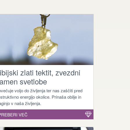
ibijski zlati tektit, zvezdni
amen svetlobe
večuje voljo do življenja ter nas zaščiti pred
struktivno energijo okolice. Prinaša obilje in
aginjo v naša življenja.
 PREBERI VEČ