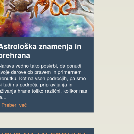
Astrološka znamenja in
prehrana
Narava vedno tako poskrbi, da ponudi
svoje darove ob pravem in primernem
trenutku. Kot na vseh področjih, pa smo
si tudi na področju pripravljanja in
uživanja hrane toliko različni, kolikor nas
e...
› Preberi več