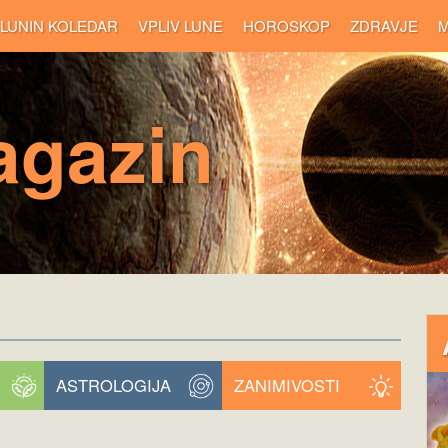
LUNIN KOLEDAR
VPLIV LUNE
HOROSKOP
ZDRAVJE
M
agazin
ASTROLOGIJA
ZANIMIVOSTI