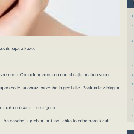
›
ovito sijočo kožo.
›
›
nem vremenu. Ob toplem vremenu uporabljajte mlačno vodo.
 uporabo le na obraz, pazduho in genitalije. Poskusite z blagim
m z rahlo brisačo – ne drgnite.
, še posebej z grobimi mili, saj lahko to pripomore k suhi