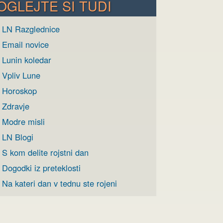
OGLEJTE SI TUDI
› LN Razglednice
› Email novice
 Lunin koledar
 Vpliv Lune
› Horoskop
 Zdravje
› Modre misli
 LN Blogi
 S kom delite rojstni dan
 Dogodki iz preteklosti
 Na kateri dan v tednu ste rojeni