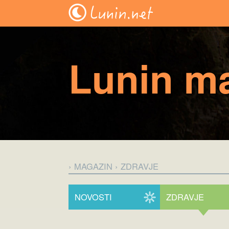
Lunin m
› MAGAZIN
› ZDRAVJE
NOVOSTI
ZDRAVJE