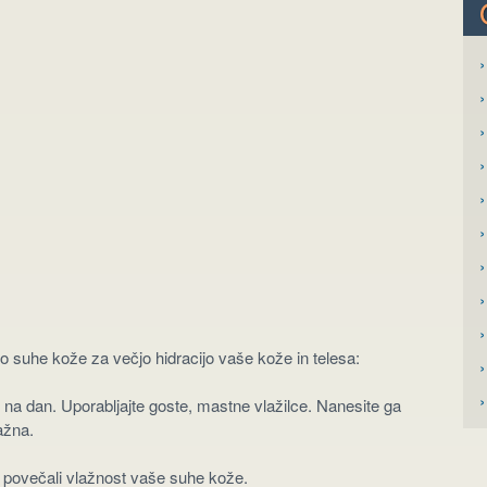
›
›
›
›
›
 suhe kože za večjo hidracijo vaše kože in telesa:
›
›
rat na dan. Uporabljajte goste, mastne vlažilce. Nanesite ga
lažna.
em povečali vlažnost vaše suhe kože.