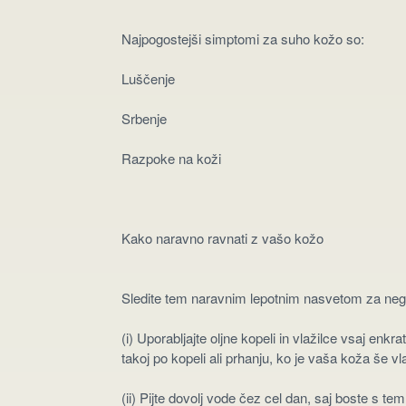
Najpogostejši simptomi za suho kožo so:
Luščenje
Srbenje
Razpoke na koži
Kako naravno ravnati z vašo kožo
Sledite tem naravnim lepotnim nasvetom za nego
(i) Uporabljajte oljne kopeli in vlažilce vsaj enk
takoj po kopeli ali prhanju, ko je vaša koža še v
(ii) Pijte dovolj vode čez cel dan, saj boste s t