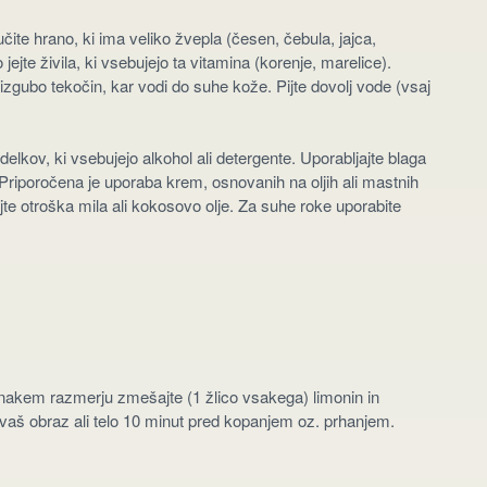
jučite hrano, ki ima veliko žvepla (česen, čebula, jajca,
jejte živila, ki vsebujejo ta vitamina (korenje, marelice).
 izgubo tekočin, kar vodi do suhe kože. Pijte dovolj vode (vsaj
izdelkov, ki vsebujejo alkohol ali detergente. Uporabljajte blaga
. Priporočena je uporaba krem, osnovanih na oljih ali mastnih
jte otroška mila ali kokosovo olje. Za suhe roke uporabite
enakem razmerju zmešajte (1 žlico vsakega) limonin in
vaš obraz ali telo 10 minut pred kopanjem oz. prhanjem.