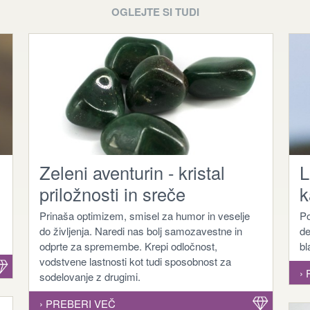
OGLEJTE SI TUDI
Zeleni aventurin - kristal
L
priložnosti in sreče
k
Prinaša optimizem, smisel za humor in veselje
Po
do življenja. Naredi nas bolj samozavestne in
de
odprte za spremembe. Krepi odločnost,
bl
vodstvene lastnosti kot tudi sposobnost za
›
sodelovanje z drugimi.
› PREBERI VEČ