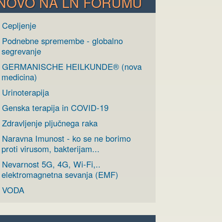
NOVO NA LN FORUMU
 Cepljenje
› Podnebne spremembe - globalno
segrevanje
› GERMANISCHE HEILKUNDE® (nova
medicina)
 Urinoterapija
› Genska terapija in COVID-19
 Zdravljenje pljučnega raka
› Naravna Imunost - ko se ne borimo
proti virusom, bakterijam...
› Nevarnost 5G, 4G, Wi-Fi,..
elektromagnetna sevanja (EMF)
› VODA