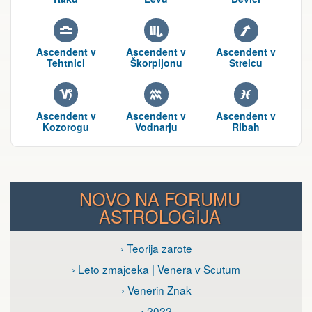
G
H
I
Ascendent v
Ascendent v
Ascendent v
Tehtnici
Škorpijonu
Strelcu
J
K
L
Ascendent v
Ascendent v
Ascendent v
Kozorogu
Vodnarju
Ribah
NOVO NA FORUMU
ASTROLOGIJA
› Teorija zarote
› Leto zmajceka | Venera v Scutum
› Venerin Znak
› 2022