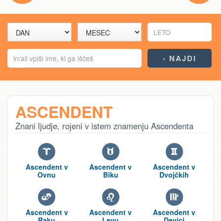
ASCENDENT
Znani ljudje, rojeni v istem znamenju Ascendenta
A
B
C
Ascendent v
Ascendent v
Ascendent v
Ovnu
Biku
Dvojčkih
D
E
F
Ascendent v
Ascendent v
Ascendent v
Raku
Levu
Devici