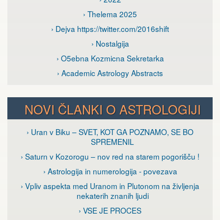
› Thelema 2025
› Dejva https://twitter.com/2016shift
› Nostalgija
› O5ebna Kozmicna Sekretarka
› Academic Astrology Abstracts
NOVI ČLANKI O ASTROLOGIJI
› Uran v Biku – SVET, KOT GA POZNAMO, SE BO
SPREMENIL
› Saturn v Kozorogu – nov red na starem pogorišču !
› Astrologija in numerologija - povezava
› Vpliv aspekta med Uranom in Plutonom na življenja
nekaterih znanih ljudi
› VSE JE PROCES