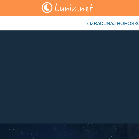
› IZRAČUNAJ HOROSK