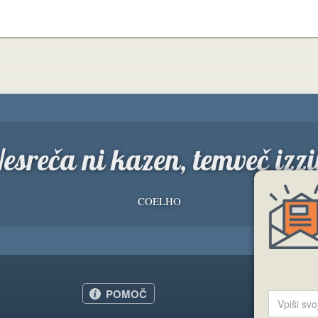
esreča ni kazen, temveč izzi
COELHO
POMOČ