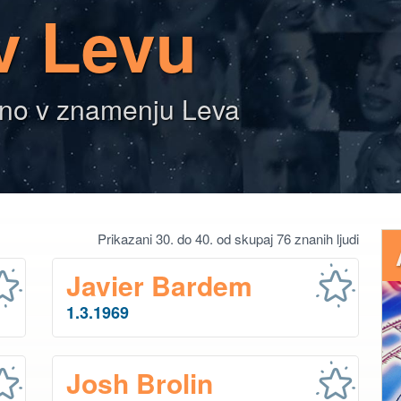
v Levu
Luno v znamenju Leva
Prikazani 30. do 40. od skupaj 76 znanih ljudi
Javier Bardem
1.3.1969
Josh Brolin