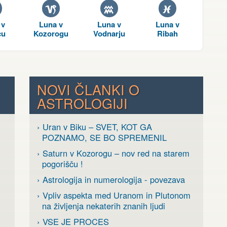
J
K
L
 v
Luna v
Luna v
Luna v
cu
Kozorogu
Vodnarju
Ribah
NOVI ČLANKI O
ASTROLOGIJI
› Uran v Biku – SVET, KOT GA
POZNAMO, SE BO SPREMENIL
› Saturn v Kozorogu – nov red na starem
pogorišču !
› Astrologija in numerologija - povezava
› Vpliv aspekta med Uranom in Plutonom
na življenja nekaterih znanih ljudi
› VSE JE PROCES