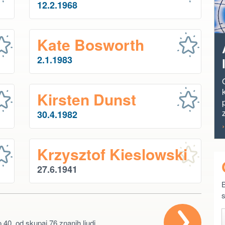
12.2.1968
Kate Bosworth
2.1.1983
Kirsten Dunst
30.4.1982
Krzysztof Kieslowski
27.6.1941
B
s
 40. od skupaj 76 znanih ljudi