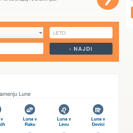
znamenju Lune
D
E
F
 v
Luna v
Luna v
Luna v
kih
Raku
Levu
Devici