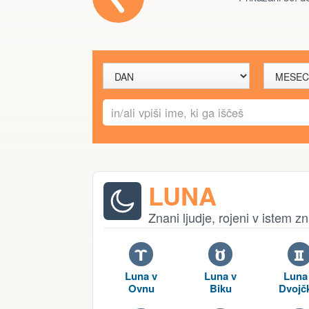
LUNA
Znani ljudje, rojeni v istem 
A
B
C
Luna v
Luna v
Luna
Ovnu
Biku
Dvojč