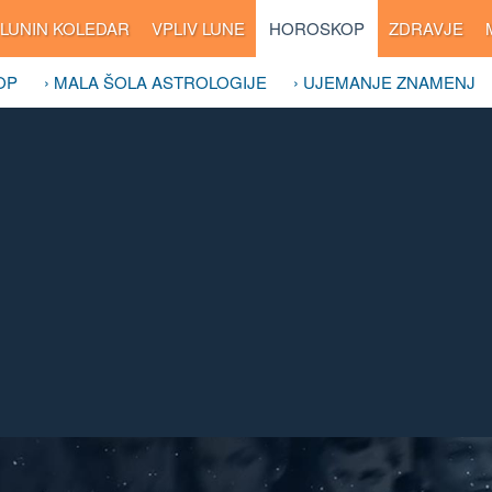
LUNIN KOLEDAR
VPLIV LUNE
HOROSKOP
ZDRAVJE
OP
› MALA ŠOLA ASTROLOGIJE
› UJEMANJE ZNAMENJ