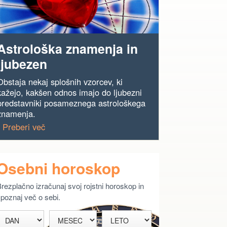
Astrološka znamenja in
ljubezen
Obstaja nekaj splošnih vzorcev, ki
kažejo, kakšen odnos imajo do ljubezni
predstavniki posameznega astrološkega
znamenja.
› Preberi več
Osebni horoskop
rezplačno izračunaj svoj rojstni horoskop in
poznaj več o sebi.