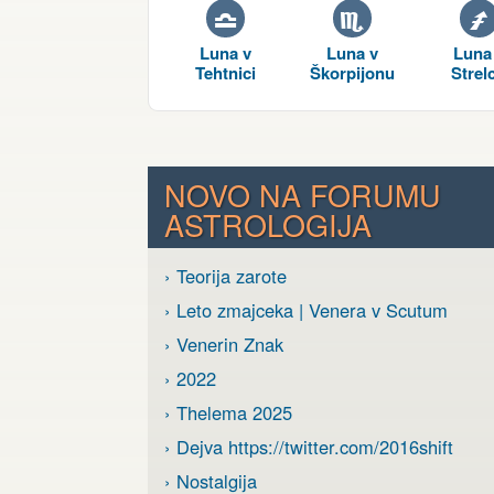
G
H
I
Luna v
Luna v
Luna
Tehtnici
Škorpijonu
Strel
NOVO NA FORUMU
ASTROLOGIJA
› Teorija zarote
› Leto zmajceka | Venera v Scutum
› Venerin Znak
› 2022
› Thelema 2025
› Dejva https://twitter.com/2016shift
› Nostalgija