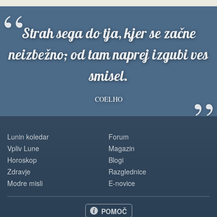
“
Strah sega do tja, kjer se začne
neizbežno; od tam naprej izgubi ves
smisel.
”
COELHO
Lunin koledar
Forum
Vpliv Lune
Magazin
Horoskop
Blogi
Zdravje
Razglednice
Modre misli
E-novice
POMOČ