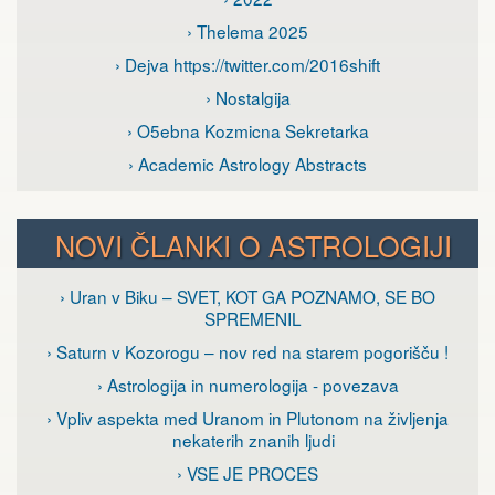
› Thelema 2025
› Dejva https://twitter.com/2016shift
› Nostalgija
› O5ebna Kozmicna Sekretarka
› Academic Astrology Abstracts
NOVI ČLANKI O ASTROLOGIJI
› Uran v Biku – SVET, KOT GA POZNAMO, SE BO
SPREMENIL
› Saturn v Kozorogu – nov red na starem pogorišču !
› Astrologija in numerologija - povezava
› Vpliv aspekta med Uranom in Plutonom na življenja
nekaterih znanih ljudi
› VSE JE PROCES