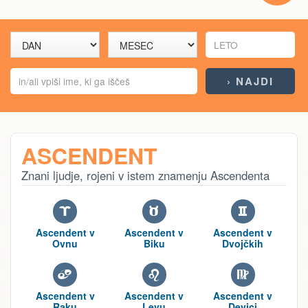
ASCENDENT
Znani ljudje, rojeni v istem znamenju Ascendenta
A
B
C
Ascendent v
Ascendent v
Ascendent v
Ovnu
Biku
Dvojčkih
D
E
F
Ascendent v
Ascendent v
Ascendent v
Raku
Levu
Devici