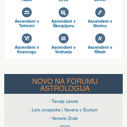
G
H
I
Ascendent v
Ascendent v
Ascendent v
Tehtnici
Škorpijonu
Strelcu
J
K
L
Ascendent v
Ascendent v
Ascendent v
Kozorogu
Vodnarju
Ribah
NOVO NA FORUMU
ASTROLOGIJA
› Teorija zarote
› Leto zmajceka | Venera v Scutum
› Venerin Znak
› 2022