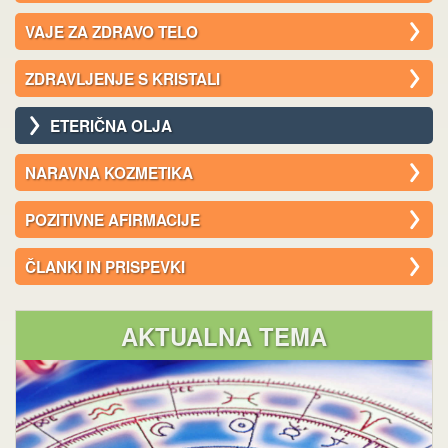
VAJE ZA ZDRAVO TELO
ZDRAVLJENJE S KRISTALI
ETERIČNA OLJA
NARAVNA KOZMETIKA
POZITIVNE AFIRMACIJE
ČLANKI IN PRISPEVKI
AKTUALNA TEMA