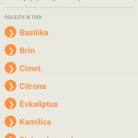
OGLEJTE SI TUDI
❯
Bazilika
❯
Brin
❯
Cimet
❯
Citrona
❯
Evkaliptus
❯
Kamilica