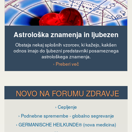
Astrološka znamenja in ljubezen
Obstaja nekaj splošnih vzorcev, ki kažejo, kakšen
odnos imajo do ljubezni predstavniki posameznega
astrološkega znamenja.
› Preberi več
NOVO NA FORUMU ZDRAVJE
› Cepljenje
› Podnebne spremembe - globalno segrevanje
› GERMANISCHE HEILKUNDE® (nova medicina)