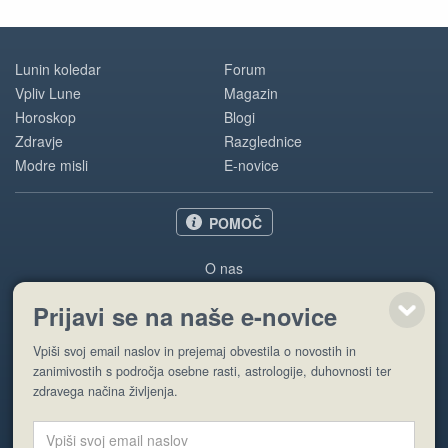
Lunin koledar
Forum
Vpliv Lune
Magazin
Horoskop
Blogi
Zdravje
Razglednice
Modre misli
E-novice
POMOČ
O nas
Oglaševanje
Prijavi se na naše e-novice
Pogoji uporabe
Vpiši svoj email naslov in prejemaj obvestila o novostih in
Pošlji stran
zanimivostih s področja osebne rasti, astrologije, duhovnosti ter
zdravega načina življenja.