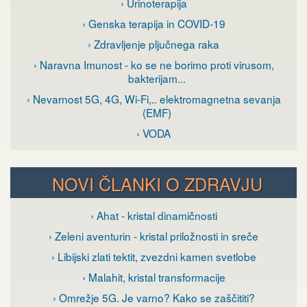
› Urinoterapija
› Genska terapija in COVID-19
› Zdravljenje pljučnega raka
› Naravna Imunost - ko se ne borimo proti virusom,
bakterijam...
› Nevarnost 5G, 4G, Wi-Fi,.. elektromagnetna sevanja
(EMF)
› VODA
NOVI ČLANKI O ZDRAVJU
› Ahat - kristal dinamičnosti
› Zeleni aventurin - kristal priložnosti in sreče
› Libijski zlati tektit, zvezdni kamen svetlobe
› Malahit, kristal transformacije
› Omrežje 5G. Je varno? Kako se zaščititi?