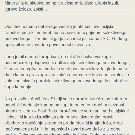
Minerali iz te skupine so npr.: aleksandrit, disten, lapis lazuli,
tigrovo železo, zoisit …
Občutek, da smo del živega vesolja je aktualni evolucijsko –
transformacijski moment, tesno povezan s pojmom kolektivnega
nezavednega – termin, ki ga je švicarski psihoanalitik C. G. Jung
uporabil za nezavedno povezanost človeštva.
Jung je bil namreč prepričan, da misli in čustva vsakega
posameznika prispevajo k oblikovanju kolektivnega nezavednega,
ki povratno vpliva na vedenje vseh posameznikov. In glede na to,
da je kamen pravzaprav nekakšna naravna združba mineralov, je
zelo zanimiva je paralela kolektivnega nezavednega in simbolike
kupa kamenja.
Na prelazih v Andih in v Sibiriji se je ohranilo izročilo, po katerem
popotniki dodajajo kamne na kup, ta pa potem dobi razsežnost
piramide. Jean – Paul Roux, proučevalec verovanj med altajskimi
ljudstvi, ki ima to izročilo za primer kolektivne duše, pravi:
»Sleherno kopičenje skromnih predmetov, ki imajo dušo, krepi
moč vsakega od njih in naposled ustvari novo dušo z izredno
močjo. Duša navadnega kamenčka je šibka. Toda ko se seštejejo