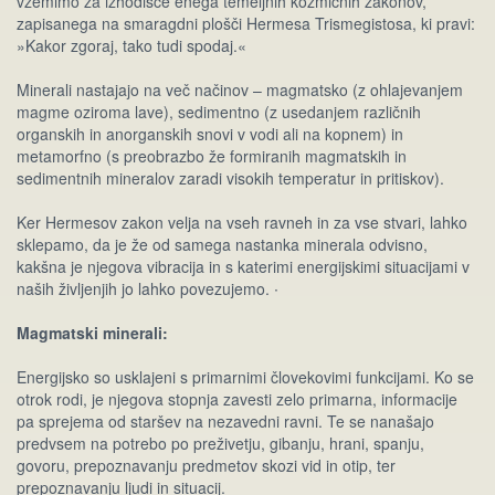
vzemimo za izhodišče enega temeljnih kozmičnih zakonov,
zapisanega na smaragdni plošči Hermesa Trismegistosa, ki pravi:
»Kakor zgoraj, tako tudi spodaj.«
Minerali nastajajo na več načinov – magmatsko (z ohlajevanjem
magme oziroma lave), sedimentno (z usedanjem različnih
organskih in anorganskih snovi v vodi ali na kopnem) in
metamorfno (s preobrazbo že formiranih magmatskih in
sedimentnih mineralov zaradi visokih temperatur in pritiskov).
Ker Hermesov zakon velja na vseh ravneh in za vse stvari, lahko
sklepamo, da je že od samega nastanka minerala odvisno,
kakšna je njegova vibracija in s katerimi energijskimi situacijami v
naših življenjih jo lahko povezujemo. ∙
Magmatski minerali:
Energijsko so usklajeni s primarnimi človekovimi funkcijami. Ko se
otrok rodi, je njegova stopnja zavesti zelo primarna, informacije
pa sprejema od staršev na nezavedni ravni. Te se nanašajo
predvsem na potrebo po preživetju, gibanju, hrani, spanju,
govoru, prepoznavanju predmetov skozi vid in otip, ter
prepoznavanju ljudi in situacij.