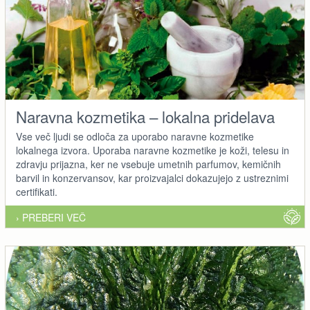
Naravna kozmetika – lokalna pridelava
Vse več ljudi se odloča za uporabo naravne kozmetike
lokalnega izvora. Uporaba naravne kozmetike je koži, telesu in
zdravju prijazna, ker ne vsebuje umetnih parfumov, kemičnih
barvil in konzervansov, kar proizvajalci dokazujejo z ustreznimi
certifikati.
› PREBERI VEČ