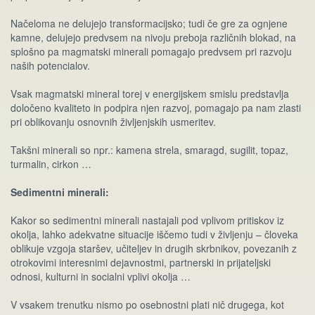
Načeloma ne delujejo transformacijsko; tudi če gre za ognjene
kamne, delujejo predvsem na nivoju preboja različnih blokad, na
splošno pa magmatski minerali pomagajo predvsem pri razvoju
naših potencialov.
Vsak magmatski mineral torej v energijskem smislu predstavlja
določeno kvaliteto in podpira njen razvoj, pomagajo pa nam zlasti
pri oblikovanju osnovnih življenjskih usmeritev.
Takšni minerali so npr.: kamena strela, smaragd, sugilit, topaz,
turmalin, cirkon …
Sedimentni minerali:
Kakor so sedimentni minerali nastajali pod vplivom pritiskov iz
okolja, lahko adekvatne situacije iščemo tudi v življenju – človeka
oblikuje vzgoja staršev, učiteljev in drugih skrbnikov, povezanih z
otrokovimi interesnimi dejavnostmi, partnerski in prijateljski
odnosi, kulturni in socialni vplivi okolja …
V vsakem trenutku nismo po osebnostni plati nič drugega, kot