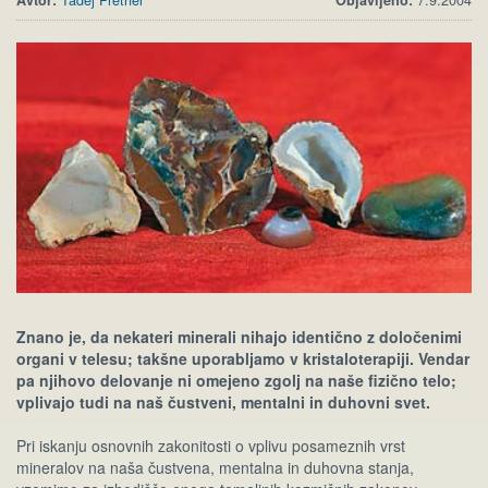
Avtor:
Tadej Pretner
Objavljeno:
7.9.2004
Znano je, da nekateri minerali nihajo identično z določenimi
organi v telesu; takšne uporabljamo v kristaloterapiji. Vendar
pa njihovo delovanje ni omejeno zgolj na naše fizično telo;
vplivajo tudi na naš čustveni, mentalni in duhovni svet.
Pri iskanju osnovnih zakonitosti o vplivu posameznih vrst
mineralov na naša čustvena, mentalna in duhovna stanja,