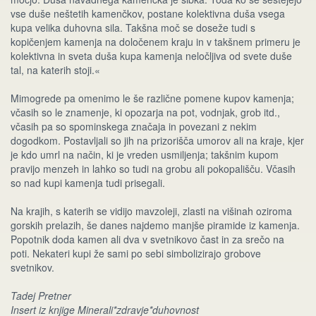
vse duše neštetih kamenčkov, postane kolektivna duša vsega
kupa velika duhovna sila. Takšna moč se doseže tudi s
kopičenjem kamenja na določenem kraju in v takšnem primeru je
kolektivna in sveta duša kupa kamenja neločljiva od svete duše
tal, na katerih stoji.«
Mimogrede pa omenimo le še različne pomene kupov kamenja;
včasih so le znamenje, ki opozarja na pot, vodnjak, grob itd.,
včasih pa so spominskega značaja in povezani z nekim
dogodkom. Postavljali so jih na prizorišča umorov ali na kraje, kjer
je kdo umrl na način, ki je vreden usmiljenja; takšnim kupom
pravijo menzeh in lahko so tudi na grobu ali pokopališču. Včasih
so nad kupi kamenja tudi prisegali.
Na krajih, s katerih se vidijo mavzoleji, zlasti na višinah oziroma
gorskih prelazih, še danes najdemo manjše piramide iz kamenja.
Popotnik doda kamen ali dva v svetnikovo čast in za srečo na
poti. Nekateri kupi že sami po sebi simbolizirajo grobove
svetnikov.
Tadej Pretner
Insert iz knjige Minerali*zdravje*duhovnost