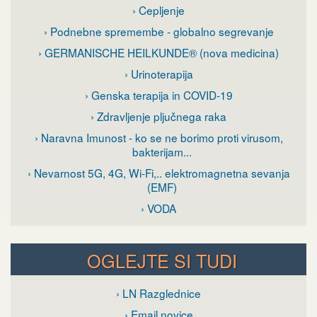
› Cepljenje
› Podnebne spremembe - globalno segrevanje
› GERMANISCHE HEILKUNDE® (nova medicina)
› Urinoterapija
› Genska terapija in COVID-19
› Zdravljenje pljučnega raka
› Naravna Imunost - ko se ne borimo proti virusom,
bakterijam...
› Nevarnost 5G, 4G, Wi-Fi,.. elektromagnetna sevanja
(EMF)
› VODA
OGLEJTE SI TUDI
› LN Razglednice
› Email novice