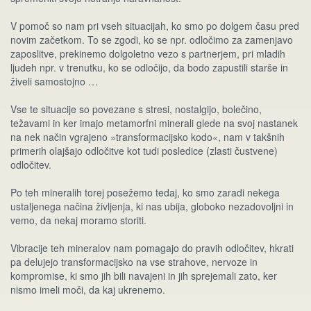
V pomoč so nam pri vseh situacijah, ko smo po dolgem času pred
novim začetkom. To se zgodi, ko se npr. odločimo za zamenjavo
zaposlitve, prekinemo dolgoletno vezo s partnerjem, pri mladih
ljudeh npr. v trenutku, ko se odločijo, da bodo zapustili starše in
živeli samostojno …
Vse te situacije so povezane s stresi, nostalgijo, bolečino,
težavami in ker imajo metamorfni minerali glede na svoj nastanek
na nek način vgrajeno »transformacijsko kodo«, nam v takšnih
primerih olajšajo odločitve kot tudi posledice (zlasti čustvene)
odločitev.
Po teh mineralih torej posežemo tedaj, ko smo zaradi nekega
ustaljenega načina življenja, ki nas ubija, globoko nezadovoljni in
vemo, da nekaj moramo storiti.
Vibracije teh mineralov nam pomagajo do pravih odločitev, hkrati
pa delujejo transformacijsko na vse strahove, nervoze in
kompromise, ki smo jih bili navajeni in jih sprejemali zato, ker
nismo imeli moči, da kaj ukrenemo.