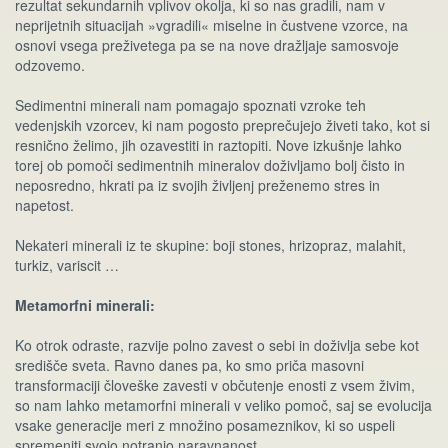
rezultat sekundarnih vplivov okolja, ki so nas gradili, nam v
neprijetnih situacijah »vgradili« miselne in čustvene vzorce, na
osnovi vsega preživetega pa se na nove dražljaje samosvoje
odzovemo.
Sedimentni minerali nam pomagajo spoznati vzroke teh
vedenjskih vzorcev, ki nam pogosto preprečujejo živeti tako, kot si
resnično želimo, jih ozavestiti in raztopiti. Nove izkušnje lahko
torej ob pomoči sedimentnih mineralov doživljamo bolj čisto in
neposredno, hkrati pa iz svojih življenj preženemo stres in
napetost.
Nekateri minerali iz te skupine: boji stones, hrizopraz, malahit,
turkiz, variscit …
Metamorfni minerali:
Ko otrok odraste, razvije polno zavest o sebi in doživlja sebe kot
središče sveta. Ravno danes pa, ko smo priča masovni
transformaciji človeške zavesti v občutenje enosti z vsem živim,
so nam lahko metamorfni minerali v veliko pomoč, saj se evolucija
vsake generacije meri z množino posameznikov, ki so uspeli
spremeniti svojo notranjo naravnanost.