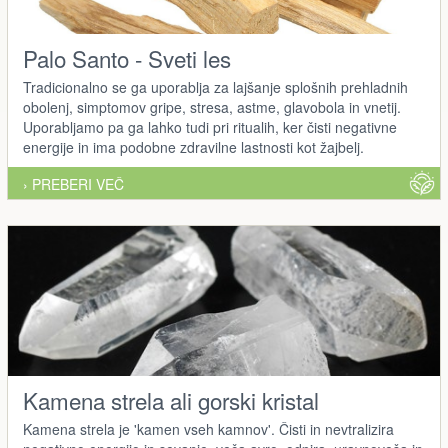
Palo Santo - Sveti les
Tradicionalno se ga uporablja za lajšanje splošnih prehladnih
obolenj, simptomov gripe, stresa, astme, glavobola in vnetij.
Uporabljamo pa ga lahko tudi pri ritualih, ker čisti negativne
energije in ima podobne zdravilne lastnosti kot žajbelj.
› PREBERI VEČ
Kamena strela ali gorski kristal
Kamena strela je 'kamen vseh kamnov'. Čisti in nevtralizira