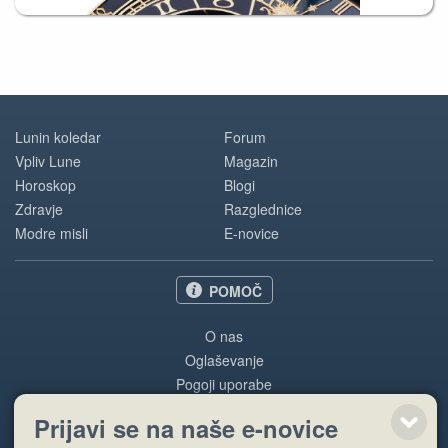
Lunin koledar
Forum
Vpliv Lune
Magazin
Horoskop
Blogi
Zdravje
Razglednice
Modre misli
E-novice
POMOČ
O nas
Oglaševanje
Pogoji uporabe
Prijavi se na naše e-novice
Pošlji stran