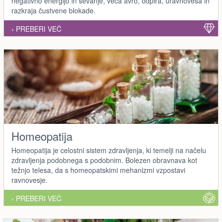
negativno energijo in sevanje, veča avro, odpira, uravnoveša in
razkraja čustvene blokade.
› PREBERI VEČ
Homeopatija
Homeopatija je celostni sistem zdravljenja, ki temelji na načelu
zdravljenja podobnega s podobnim. Bolezen obravnava kot
težnjo telesa, da s homeopatskimi mehanizmi vzpostavi
ravnovesje.
› PREBERI VEČ