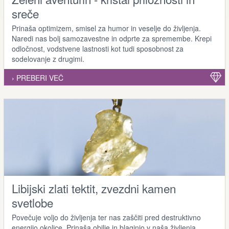
sreče
Prinaša optimizem, smisel za humor in veselje do življenja.
Naredi nas bolj samozavestne in odprte za spremembe. Krepi
odločnost, vodstvene lastnosti kot tudi sposobnost za
sodelovanje z drugimi.
› PREBERI VEČ
Libijski zlati tektit, zvezdni kamen
svetlobe
Povečuje voljo do življenja ter nas zaščiti pred destruktivno
energijo okolice. Prinaša obilje in blaginjo v naša življenja.