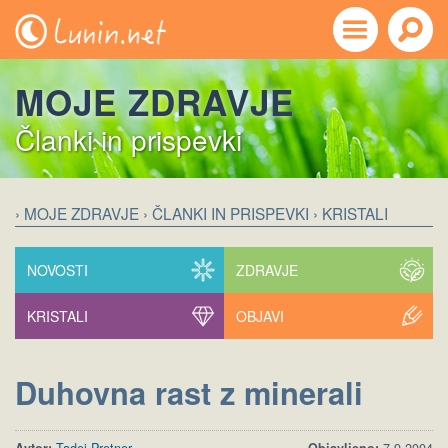
MOJE ZDRAVJE
Članki in prispevki
› MOJE ZDRAVJE
› ČLANKI IN PRISPEVKI
› KRISTALI
NOVOSTI
ZDRAVJE
KRISTALI
OBJAVI
Duhovna rast z minerali