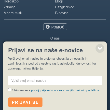
Horoskop
Blogi
Zdravje
Razglednice
Modre misli
E-novice
POMOČ
O nas
Oglaševanje
Prijavi se na naše e-novice
Pogoji uporabe
Vpiši svoj email naslov in prejemaj obvestila o novostih in
Pošlji stran
zanimivostih s področja osebne rasti, astrologije, duhovnosti ter
zdravega načina življenja.
Strinjam se s
pogoji prijave in uporabo mojih osebnih podatkov
© EyeCatching. Vse pravice so pridržane.