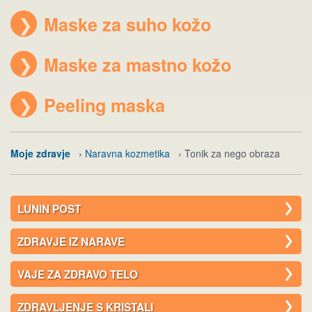
❯
Maske za suho kožo
❯
Maske za mastno kožo
❯
Peeling maska
Moje zdravje
› Naravna kozmetika
› Tonik za nego obraza
LUNIN POST
ZDRAVJE IZ NARAVE
VAJE ZA ZDRAVO TELO
ZDRAVLJENJE S KRISTALI