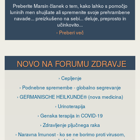
Preberite Marsin članek o tem, kako lahko s pomočjo
luninih men shujšate ali spremenite svoje prehrambene
navade... preizkušeno na sebi... deluje, preprosto in
učinkovito...
› Preberi več
NOVO NA FORUMU ZDRAVJE
› Cepljenje
› Podnebne spremembe - globalno segrevanje
› GERMANISCHE HEILKUNDE® (nova medicina)
› Urinoterapija
› Genska terapija in COVID-19
› Zdravljenje pljučnega raka
› Naravna Imunost - ko se ne borimo proti virusom,