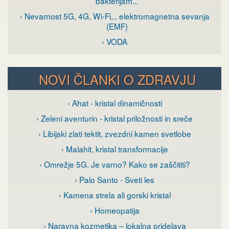
bakterijam...
› Nevarnost 5G, 4G, Wi-Fi,.. elektromagnetna sevanja
(EMF)
› VODA
NOVI ČLANKI O ZDRAVJU
› Ahat - kristal dinamičnosti
› Zeleni aventurin - kristal priložnosti in sreče
› Libijski zlati tektit, zvezdni kamen svetlobe
› Malahit, kristal transformacije
› Omrežje 5G. Je varno? Kako se zaščititi?
› Palo Santo - Sveti les
› Kamena strela ali gorski kristal
› Homeopatija
› Naravna kozmetika – lokalna pridelava