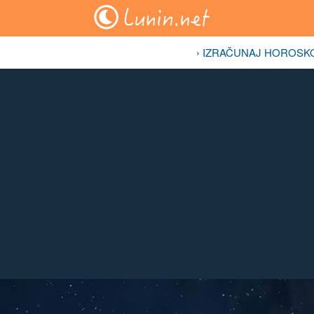
› IZRAČUNAJ HOROSK