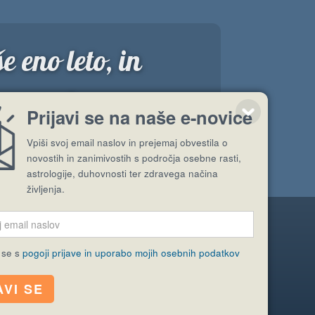
e eno leto, in
 prav danes.
Prijavi se na naše e-novice
”
Vpiši svoj email naslov in prejemaj obvestila o
novostih in zanimivostih s področja osebne rasti,
astrologije, duhovnosti ter zdravega načina
življenja.
Pošlji stran
 se s
pogoji prijave in uporabo mojih osebnih podatkov