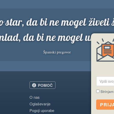
 star, da bi ne mogel živeti š
mlad, da bi ne mogel umreti
Španski pregovor
POMOČ
Strinjam
O nas
Oglaševanje
Pogoji uporabe