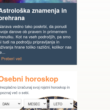
Astrološka znamenja in
prehrana
Narava vedno tako poskrbi, da ponudi
svoje darove ob pravem in primernem
trenutku. Kot na vseh področjih, pa smo
si tudi na področju pripravljanja in
uživanja hrane toliko različni, kolikor nas
e...
› Preberi več
Osebni horoskop
rezplačno izračunaj svoj rojstni horoskop in
poznaj več o sebi.