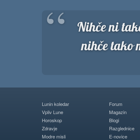
“
Nihče ni tako
nihče tako 
Lunin koledar
Forum
Vpliv Lune
Magazin
Horoskop
Blogi
Zdravje
Razglednice
Modre misli
E-novice