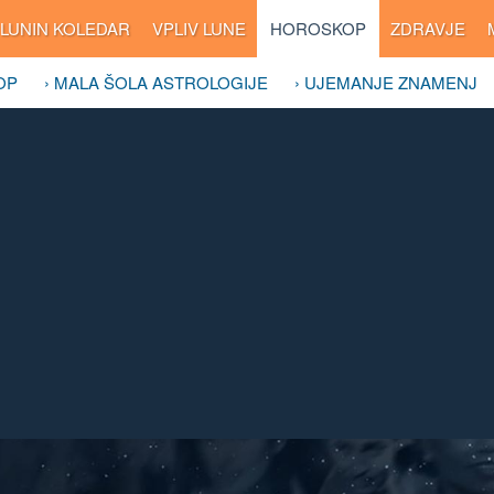
LUNIN KOLEDAR
VPLIV LUNE
HOROSKOP
ZDRAVJE
OP
› MALA ŠOLA ASTROLOGIJE
› UJEMANJE ZNAMENJ