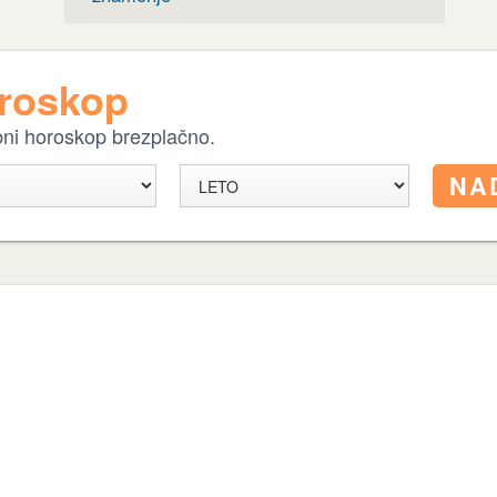
oroskop
ebni horoskop brezplačno.