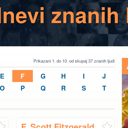
dnevi znanih 
Prikazani 1. do 10. od skupaj 37 znanih ljudi
E
F
G
H
I
J
O
P
Q
R
S
T
F. Scott Fitzgerald