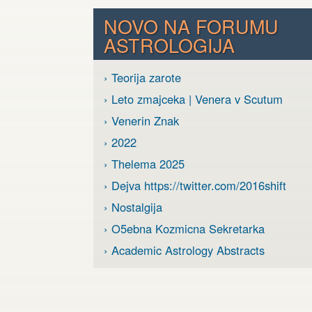
NOVO NA FORUMU
ASTROLOGIJA
› Teorija zarote
› Leto zmajceka | Venera v Scutum
› Venerin Znak
› 2022
› Thelema 2025
› Dejva https://twitter.com/2016shift
› Nostalgija
› O5ebna Kozmicna Sekretarka
› Academic Astrology Abstracts