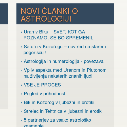
NOVI ČLANKI O
ASTROLOGIJI
› Uran v Biku – SVET, KOT GA
POZNAMO, SE BO SPREMENIL
› Saturn v Kozorogu – nov red na starem
pogorišču !
› Astrologija in numerologija - povezava
› Vpliv aspekta med Uranom in Plutonom
na življenja nekaterih znanih ljudi
› VSE JE PROCES
› Pogled v prihodnost
› Bik in Kozorog v ljubezni in erotiki
› Strelec in Tehtnica v ljubezni in erotiki
› 5 partnerjev za vsako astrološko
znamenje