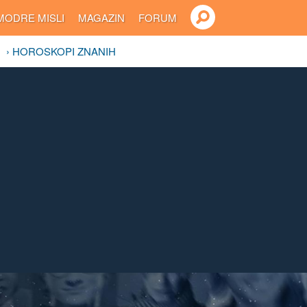
MODRE MISLI
MAGAZIN
FORUM
› HOROSKOPI ZNANIH