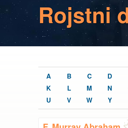
Rojstni 
A
B
C
D
K
L
M
N
U
V
W
Y
F. Murray Abraham