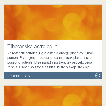
Tibetanska astrologija
V tibetanski astrologiji igra čutenje energij planetov kljuæni
pomen. Prva njena modrost je, da ima vsak planet v sebi
posebno hotenje, ki se nanaša na trenutek ælovekovega
rojstva. Planeti so zavestna bitja, ki živijo svoje življenje...
› PREBERI VEČ