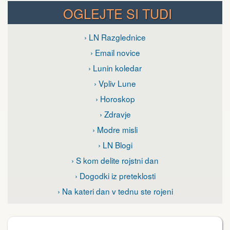
OGLEJTE SI TUDI
› LN Razglednice
› Email novice
› Lunin koledar
› Vpliv Lune
› Horoskop
› Zdravje
› Modre misli
› LN Blogi
› S kom delite rojstni dan
› Dogodki iz preteklosti
› Na kateri dan v tednu ste rojeni