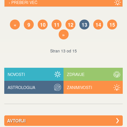
› PREBERI VEČ
«
9
10
11
12
13
14
15
»
Stran 13 od 15
NOVOSTI
ZDRAVJE
ASTROLOGIJA
ZANIMIVOSTI
AVTORJI