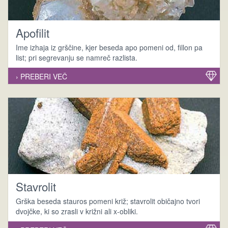
Apofilit
Ime izhaja iz grščine, kjer beseda apo pomeni od, fillon pa
list; pri segrevanju se namreč razlista.
› PREBERI VEČ
Stavrolit
Grška beseda stauros pomeni križ; stavrolit običajno tvori
dvojčke, ki so zrasli v križni ali x-obliki.