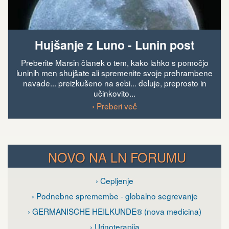
Hujšanje z Luno - Lunin post
Preberite Marsin članek o tem, kako lahko s pomočjo
luninih men shujšate ali spremenite svoje prehrambene
navade... preizkušeno na sebi... deluje, preprosto in
učinkovito...
› Preberi več
NOVO NA LN FORUMU
› Cepljenje
› Podnebne spremembe - globalno segrevanje
› GERMANISCHE HEILKUNDE® (nova medicina)
› Urinoterapija