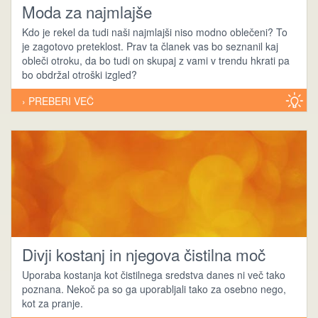
Moda za najmlajše
Kdo je rekel da tudi naši najmlajši niso modno oblečeni? To
je zagotovo preteklost. Prav ta članek vas bo seznanil kaj
obleči otroku, da bo tudi on skupaj z vami v trendu hkrati pa
bo obdržal otroški izgled?
› PREBERI VEČ
Divji kostanj in njegova čistilna moč
Uporaba kostanja kot čistilnega sredstva danes ni več tako
poznana. Nekoč pa so ga uporabljali tako za osebno nego,
kot za pranje.