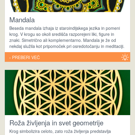
Mandala
Beseda mandala izhaja iz staroindijskega jezika in pomeni
krog. V krogu so okoli središča razporejeni liki, figure in
znaki. Simetrično ali komplementarno. Mandala je že od
nekdaj služila kot pripomoček pri osredotočanju in meditaciji.
› PREBERI VEČ
Roža življenja in svet geometrije
Krog simbolizira celoto, zato roža življenja predstavlja