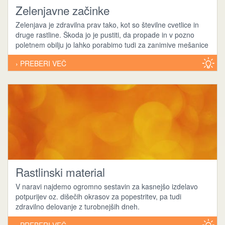
Zelenjavne začinke
Zelenjava je zdravilna prav tako, kot so številne cvetlice in
druge rastline. Škoda jo je pustiti, da propade in v pozno
poletnem obilju jo lahko porabimo tudi za zanimive mešanice
› PREBERI VEČ
Rastlinski material
V naravi najdemo ogromno sestavin za kasnejšo izdelavo
potpurijev oz. dišečih okrasov za popestritev, pa tudi
zdravilno delovanje z turobnejših dneh.