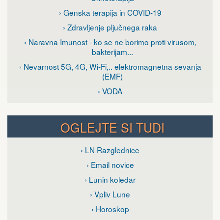
› Genska terapija in COVID-19
› Zdravljenje pljučnega raka
› Naravna Imunost - ko se ne borimo proti virusom,
bakterijam...
› Nevarnost 5G, 4G, Wi-Fi,.. elektromagnetna sevanja
(EMF)
› VODA
OGLEJTE SI TUDI
› LN Razglednice
› Email novice
› Lunin koledar
› Vpliv Lune
› Horoskop