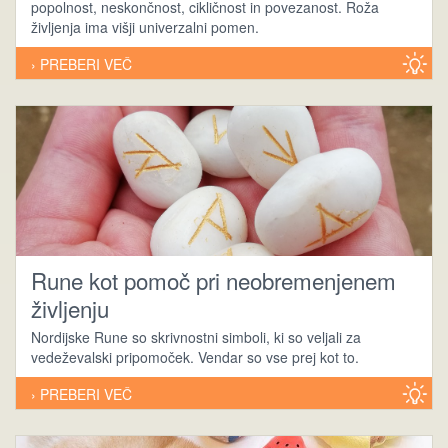
popolnost, neskončnost, cikličnost in povezanost. Roža
življenja ima višji univerzalni pomen.
› PREBERI VEČ
Rune kot pomoč pri neobremenjenem
življenju
Nordijske Rune so skrivnostni simboli, ki so veljali za
vedeževalski pripomoček. Vendar so vse prej kot to.
› PREBERI VEČ