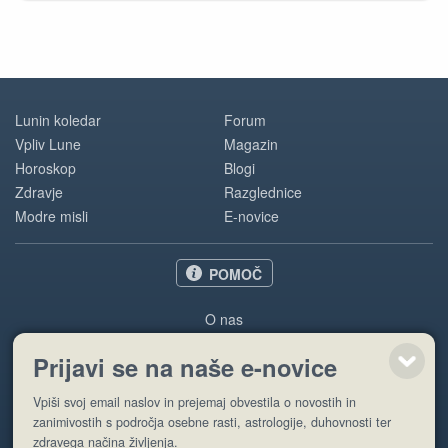
Lunin koledar
Forum
Vpliv Lune
Magazin
Horoskop
Blogi
Zdravje
Razglednice
Modre misli
E-novice
POMOČ
O nas
Oglaševanje
Prijavi se na naše e-novice
Pogoji uporabe
Vpiši svoj email naslov in prejemaj obvestila o novostih in
Pošlji stran
zanimivostih s področja osebne rasti, astrologije, duhovnosti ter
zdravega načina življenja.