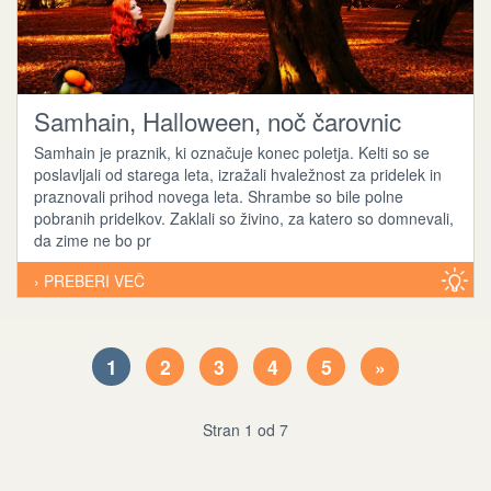
Samhain, Halloween, noč čarovnic
Samhain je praznik, ki označuje konec poletja. Kelti so se
poslavljali od starega leta, izražali hvaležnost za pridelek in
praznovali prihod novega leta. Shrambe so bile polne
pobranih pridelkov. Zaklali so živino, za katero so domnevali,
da zime ne bo pr
› PREBERI VEČ
1
2
3
4
5
»
Stran 1 od 7