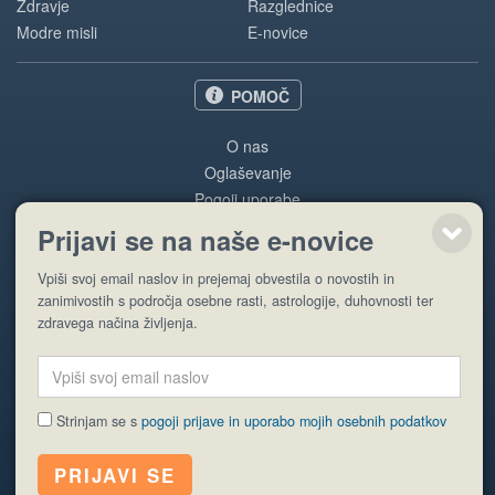
Zdravje
Razglednice
Modre misli
E-novice
POMOČ
O nas
Oglaševanje
Pogoji uporabe
Prijavi se na naše e-novice
Pošlji stran
Vpiši svoj email naslov in prejemaj obvestila o novostih in
zanimivostih s področja osebne rasti, astrologije, duhovnosti ter
zdravega načina življenja.
Strinjam se s
pogoji prijave in uporabo mojih osebnih podatkov
© EyeCatching. Vse pravice so pridržane.
ISSN 1581-2332
Politika piškotkov
Varstvo osebnih podatkov