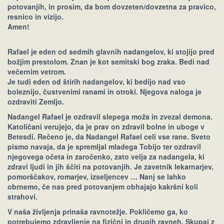
potovanjih, in prosim, da bom dovzeten/dovzetna za pravico,
resnico in vizijo.
Amen!
Rafael je eden od sedmih glavnih nadangelov, ki stojijo pred
božjim prestolom. Znan je kot semitski bog zraka. Bedi nad
večernim vetrom.
Je tudi eden od štirih nadangelov, ki bedijo nad vso
boleznijo, čustvenimi ranami in otroki. Njegova naloga je
ozdraviti Zemljo.
Nadangel Rafael je ozdravil slepega moža in zvezal demona.
Katoličani verujejo, da je prav on zdravil bolne in uboge v
Betesdi. Rečeno je, da Nadangel Rafael celi vse rane. Sveto
pismo navaja, da je spremljal mladega Tobijo ter ozdravil
njegovega očeta in zaročenko, zato velja za nadangela, ki
zdravi ljudi in jih ščiti na potovanjih. Je zavetnik lekarnarjev,
pomorščakov, romarjev, izseljencev … Nanj se lahko
obrnemo, če nas pred potovanjem obhajajo kakršni koli
strahovi.
V naša življenja prinaša ravnotežje. Pokličemo ga, ko
potrebujemo zdravljenje na fizični in drugih ravneh. Skupaj z