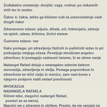
Zodiakalno znamenje: dvojčki, vaga, vodnar, po nekaterih
virih lev in strelec
Čakra: 6. čakra, lahko ga kličemo tudi za uravnoteženje vseh
drugih čaker
Zdravstvene težave: pljuča, dihala, oči, hrbtenjača, zdravje
na sploh, ušesa, ščitnica, živčni sistem
Čustvene težave: vse
Kako pomaga: pri zdravljenju fizičnih in psihičnih težav in pri
prebujanju tretjega očesa. Poveljuje množicam angelov
zdravilcev, ki pomagajo ozdraveti tistemu, ki se obrne nanje
Nadangel Rafael deluje s smaragdno zelenim žarkom
ravnotežja, zdravljenja in obilja. Pomaga popotnikom in
zdravilcem ter ščiti vizijo in resnico, zato nam bomo z
njegovo podporo našli smisel pravičnosti.
INVOKACIJA
NADANGELA RAFAELA
Kličem tebe, mogočni nadangel Rafael,
postavi se za menoj.
Napolni me z zdravjem in obiljem. Prosim, da me varuješ na