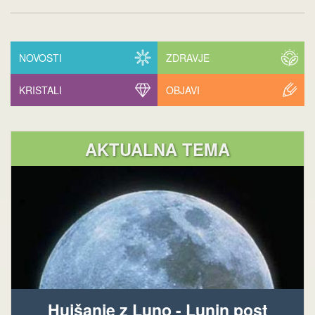
NOVOSTI
ZDRAVJE
KRISTALI
OBJAVI
AKTUALNA TEMA
Hujšanje z Luno - Lunin post