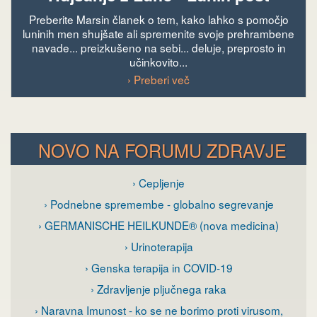
Preberite Marsin članek o tem, kako lahko s pomočjo
luninih men shujšate ali spremenite svoje prehrambene
navade... preizkušeno na sebi... deluje, preprosto in
učinkovito...
› Preberi več
NOVO NA FORUMU ZDRAVJE
› Cepljenje
› Podnebne spremembe - globalno segrevanje
› GERMANISCHE HEILKUNDE® (nova medicina)
› Urinoterapija
› Genska terapija in COVID-19
› Zdravljenje pljučnega raka
› Naravna Imunost - ko se ne borimo proti virusom,