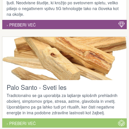
ljudi. Neodvisne študije, ki krožijo po svetovnem spletu, veliko
pišejo o negativnem vplivu 5G tehnologije tako na človeka kot
na okolje.
› PREBERI VEČ
Palo Santo - Sveti les
Tradicionalno se ga uporablja za lajšanje splošnih prehladnih
obolenj, simptomov gripe, stresa, astme, glavobola in vnetij.
Uporabljamo pa ga lahko tudi pri ritualih, ker čisti negativne
energije in ima podobne zdravilne lastnosti kot žajbelj.
› PREBERI VEČ