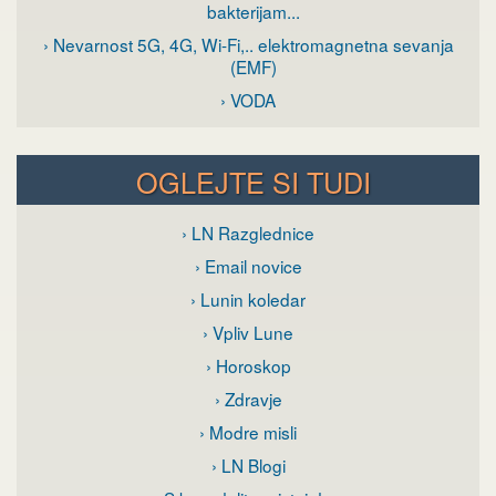
bakterijam...
› Nevarnost 5G, 4G, Wi-Fi,.. elektromagnetna sevanja
(EMF)
› VODA
OGLEJTE SI TUDI
› LN Razglednice
› Email novice
› Lunin koledar
› Vpliv Lune
› Horoskop
› Zdravje
› Modre misli
› LN Blogi