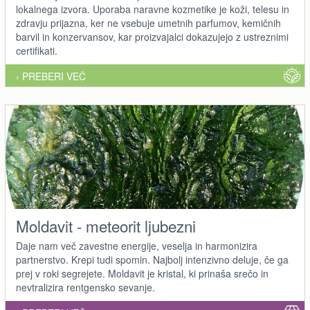
lokalnega izvora. Uporaba naravne kozmetike je koži, telesu in
zdravju prijazna, ker ne vsebuje umetnih parfumov, kemičnih
barvil in konzervansov, kar proizvajalci dokazujejo z ustreznimi
certifikati.
› PREBERI VEČ
Moldavit - meteorit ljubezni
Daje nam več zavestne energije, veselja in harmonizira
partnerstvo. Krepi tudi spomin. Najbolj intenzivno deluje, če ga
prej v roki segrejete. Moldavit je kristal, ki prinaša srečo in
nevtralizira rentgensko sevanje.