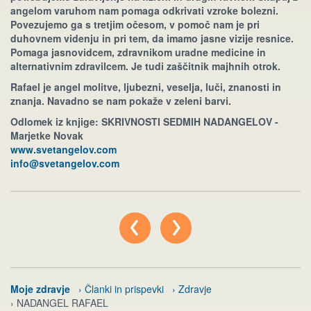
angelom varuhom nam pomaga odkrivati vzroke bolezni.
Povezujemo ga s tretjim očesom, v pomoč nam je pri
duhovnem videnju in pri tem, da imamo jasne vizije resnice.
Pomaga jasnovidcem, zdravnikom uradne medicine in
alternativnim zdravilcem. Je tudi zaščitnik majhnih otrok.
Rafael je angel molitve, ljubezni, veselja, luči, znanosti in
znanja. Navadno se nam pokaže v zeleni barvi.
Odlomek iz knjige: SKRIVNOSTI SEDMIH NADANGELOV -
Marjetke Novak
www.svetangelov.com
info@svetangelov.com
Moje zdravje
› Članki in prispevki
› Zdravje
› NADANGEL RAFAEL