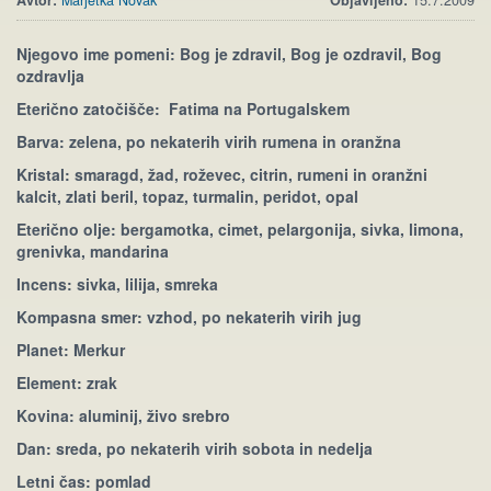
Avtor:
Marjetka Novak
Objavljeno:
15.7.2009
Njegovo ime pomeni: Bog je zdravil, Bog je ozdravil, Bog
ozdravlja
Eterično zatočišče: Fatima na Portugalskem
Barva: zelena, po nekaterih virih rumena in oranžna
Kristal: smaragd, žad, roževec, citrin, rumeni in oranžni
kalcit, zlati beril, topaz, turmalin, peridot, opal
Eterično olje: bergamotka, cimet, pelargonija, sivka, limona,
grenivka, mandarina
Incens: sivka, lilija, smreka
Kompasna smer: vzhod, po nekaterih virih jug
Planet: Merkur
Element: zrak
Kovina: aluminij, živo srebro
Dan: sreda, po nekaterih virih sobota in nedelja
Letni čas: pomlad