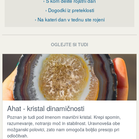
› S kom delite rojstni dan
› Dogodki iz preteklosti
› Na kateri dan v tednu ste rojeni
OGLEJTE SI TUDI
Ahat - kristal dinamičnosti
Poznan je tudi pod imenom mavrični kristal. Krepi spomin,
razumevanje, notranjo moč in stabilnost. Uravnoveša obe
možganski polovici, zato nam omogoča boljšo presojo pri
odločitvah.