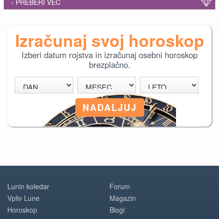
› PREBERI VEČ
Izračunaj svoj horoskop
Izberi datum rojstva in izračunaj osebni horoskop
brezplačno.
Lunin koledar
Forum
Vpliv Lune
Magazin
Horoskop
Blogi