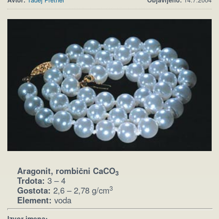
Avtor:
Tadej Pretner
Objavljeno:
14.7.2004
Aragonit, rombični CaCO
3
Trdota:
3 – 4
3
Gostota:
2,6 – 2,78 g/cm
Element:
voda
Izvor imena: