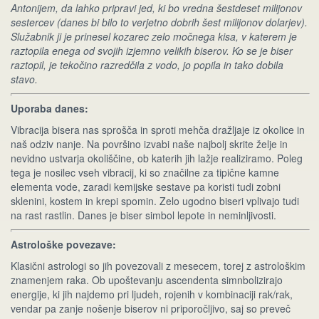
Antonijem, da lahko pripravi jed, ki bo vredna šestdeset milijonov
sestercev (danes bi bilo to verjetno dobrih šest milijonov dolarjev).
Služabnik ji je prinesel kozarec zelo močnega kisa, v katerem je
raztopila enega od svojih izjemno velikih biserov. Ko se je biser
raztopil, je tekočino razredčila z vodo, jo popila in tako dobila
stavo.
Uporaba danes:
Vibracija bisera nas sprošča in sproti mehča dražljaje iz okolice in
naš odziv nanje. Na površino izvabi naše najbolj skrite želje in
nevidno ustvarja okoliščine, ob katerih jih lažje realiziramo. Poleg
tega je nosilec vseh vibracij, ki so značilne za tipične kamne
elementa vode, zaradi kemijske sestave pa koristi tudi zobni
sklenini, kostem in krepi spomin. Zelo ugodno biseri vplivajo tudi
na rast rastlin. Danes je biser simbol lepote in neminljivosti.
Astrološke povezave:
Klasični astrologi so jih povezovali z mesecem, torej z astrološkim
znamenjem raka. Ob upoštevanju ascendenta simnbolizirajo
energije, ki jih najdemo pri ljudeh, rojenih v kombinaciji rak/rak,
vendar pa zanje nošenje biserov ni priporočljivo, saj so preveč