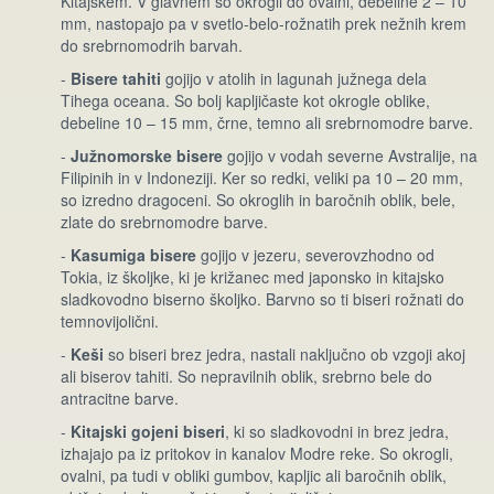
Kitajskem. V glavnem so okrogli do ovalni, debeline 2 – 10
mm, nastopajo pa v svetlo-belo-rožnatih prek nežnih krem
do srebrnomodrih barvah.
-
Bisere tahiti
gojijo v atolih in lagunah južnega dela
Tihega oceana. So bolj kapljičaste kot okrogle oblike,
debeline 10 – 15 mm, črne, temno ali srebrnomodre barve.
-
Južnomorske bisere
gojijo v vodah severne Avstralije, na
Filipinih in v Indoneziji. Ker so redki, veliki pa 10 – 20 mm,
so izredno dragoceni. So okroglih in baročnih oblik, bele,
zlate do srebrnomodre barve.
-
Kasumiga bisere
gojijo v jezeru, severovzhodno od
Tokia, iz školjke, ki je križanec med japonsko in kitajsko
sladkovodno biserno školjko. Barvno so ti biseri rožnati do
temnovijolični.
-
Keši
so biseri brez jedra, nastali naključno ob vzgoji akoj
ali biserov tahiti. So nepravilnih oblik, srebrno bele do
antracitne barve.
-
Kitajski gojeni biseri
, ki so sladkovodni in brez jedra,
izhajajo pa iz pritokov in kanalov Modre reke. So okrogli,
ovalni, pa tudi v obliki gumbov, kapljic ali baročnih oblik,