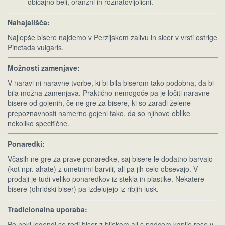
običajno beli, oranžni in rožnatovijolični.
Nahajališča:
Najlepše bisere najdemo v Perzijskem zalivu in sicer v vrsti ostrige
Pinctada vulgaris.
Možnosti zamenjave:
V naravi ni naravne tvorbe, ki bi bila biserom tako podobna, da bi
bila možna zamenjava. Praktično nemogoče pa je ločiti naravne
bisere od gojenih, če ne gre za bisere, ki so zaradi želene
prepoznavnosti namerno gojeni tako, da so njihove oblike
nekoliko specifične.
Ponaredki:
Včasih ne gre za prave ponaredke, saj bisere le dodatno barvajo
(kot npr. ahate) z umetnimi barvili, ali pa jih celo obsevajo. V
prodaji je tudi veliko ponaredkov iz stekla in plastike. Nekatere
bisere (ohridski biser) pa izdelujejo iz ribjih lusk.
Tradicionalna uporaba:
Po neki legendi se rodi biser z bliskom ali s padcem kaplje rose v