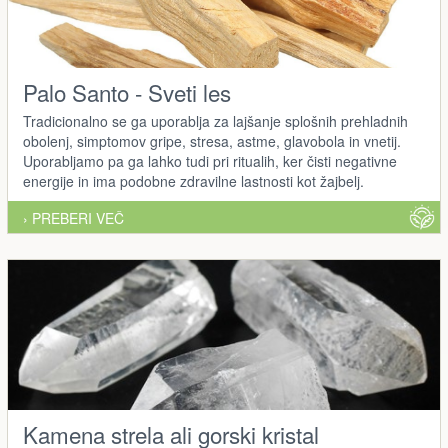
Palo Santo - Sveti les
Tradicionalno se ga uporablja za lajšanje splošnih prehladnih
obolenj, simptomov gripe, stresa, astme, glavobola in vnetij.
Uporabljamo pa ga lahko tudi pri ritualih, ker čisti negativne
energije in ima podobne zdravilne lastnosti kot žajbelj.
› PREBERI VEČ
Kamena strela ali gorski kristal