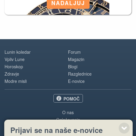
Lunin koledar
Forum
Vpliv Lune
Magazin
Horoskop
Blogi
Zdravje
Razglednice
Modre misli
E-novice
POMOČ
O nas
Oglaševanje
Pogoji uporabe
Prijavi se na naše e-novice