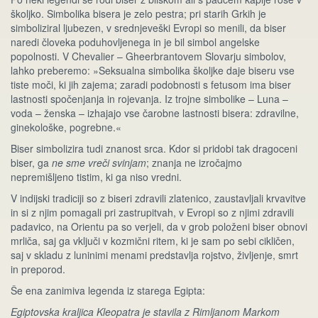
školjko. Simbolika bisera je zelo pestra; pri starih Grkih je
simboliziral ljubezen, v srednjeveški Evropi so menili, da biser
naredi človeka poduhovljenega in je bil simbol angelske
popolnosti. V Chevalier – Gheerbrantovem Slovarju simbolov,
lahko preberemo: »Seksualna simbolika školjke daje biseru vse
tiste moči, ki jih zajema; zaradi podobnosti s fetusom ima biser
lastnosti spočenjanja in rojevanja. Iz trojne simbolike – Luna –
voda – ženska – izhajajo vse čarobne lastnosti bisera: zdravilne,
ginekološke, pogrebne.«
Biser simbolizira tudi znanost srca. Kdor si pridobi tak dragoceni
biser, ga
ne sme vreči svinjam
; znanja ne izročajmo
nepremišljeno tistim, ki ga niso vredni.
V indijski tradiciji so z biseri zdravili zlatenico, zaustavljali krvavitve
in si z njim pomagali pri zastrupitvah, v Evropi so z njimi zdravili
padavico, na Orientu pa so verjeli, da v grob položeni biser obnovi
mrliča, saj ga vključi v kozmični ritem, ki je sam po sebi cikličen,
saj v skladu z luninimi menami predstavlja rojstvo, življenje, smrt
in preporod.
Še ena zanimiva legenda iz starega Egipta:
Egiptovska kraljica Kleopatra je stavila z Rimljanom Markom