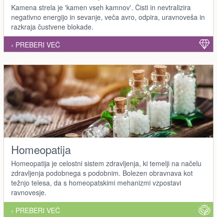
Kamena strela je 'kamen vseh kamnov'. Čisti in nevtralizira
negativno energijo in sevanje, veča avro, odpira, uravnoveša in
razkraja čustvene blokade.
› PREBERI VEČ
Homeopatija
Homeopatija je celostni sistem zdravljenja, ki temelji na načelu
zdravljenja podobnega s podobnim. Bolezen obravnava kot
težnjo telesa, da s homeopatskimi mehanizmi vzpostavi
ravnovesje.
› PREBERI VEČ