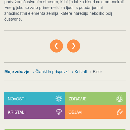
podvrženi čustvenim stresom, ki bi jih lahko biseri celo potencirali.
Energijsko so zato primernejši za ljudi, s poudarjenimi
značilnostmi elementa zemlja, katere naredijo nekoliko bolj
čustvene.
Moje zdravje
› Članki in prispevki
› Kristali
› Biser
NOVOSTI
ZDRAVJE
KRISTALI
OBJAVI