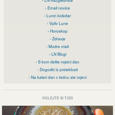
› LN Razglednice
› Email novice
› Lunin koledar
› Vpliv Lune
› Horoskop
› Zdravje
› Modre misli
› LN Blogi
› S kom delite rojstni dan
› Dogodki iz preteklosti
› Na kateri dan v tednu ste rojeni
OGLEJTE SI TUDI