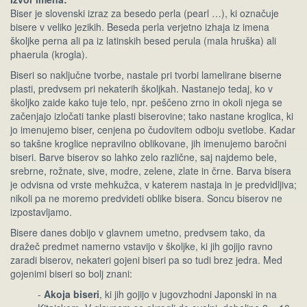
Biser je slovenski izraz za besedo perla (pearl …), ki označuje
bisere v veliko jezikih. Beseda perla verjetno izhaja iz imena
školjke perna ali pa iz latinskih besed perula (mala hruška) ali
phaerula (krogla).
Biseri so naključne tvorbe, nastale pri tvorbi lamelirane biserne
plasti, predvsem pri nekaterih školjkah. Nastanejo tedaj, ko v
školjko zaide kako tuje telo, npr. peščeno zrno in okoli njega se
začenjajo izločati tanke plasti biserovine; tako nastane kroglica, ki
jo imenujemo biser, cenjena po čudovitem odboju svetlobe. Kadar
so takšne kroglice nepravilno oblikovane, jih imenujemo baročni
biseri. Barve biserov so lahko zelo različne, saj najdemo bele,
srebrne, rožnate, sive, modre, zelene, zlate in črne. Barva bisera
je odvisna od vrste mehkužca, v katerem nastaja in je predvidljiva;
nikoli pa ne moremo predvideti oblike bisera. Soncu biserov ne
izpostavljamo.
Bisere danes dobijo v glavnem umetno, predvsem tako, da
dražeč predmet namerno vstavijo v školjke, ki jih gojijo ravno
zaradi biserov, nekateri gojeni biseri pa so tudi brez jedra. Med
gojenimi biseri so bolj znani:
-
Akoja biseri
, ki jih gojijo v jugovzhodni Japonski in na