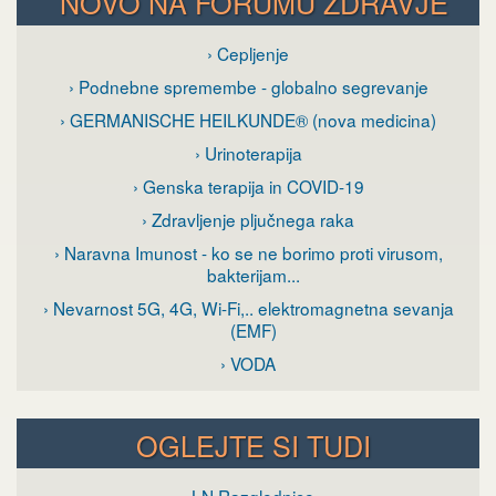
NOVO NA FORUMU ZDRAVJE
› Cepljenje
› Podnebne spremembe - globalno segrevanje
› GERMANISCHE HEILKUNDE® (nova medicina)
› Urinoterapija
› Genska terapija in COVID-19
› Zdravljenje pljučnega raka
› Naravna Imunost - ko se ne borimo proti virusom,
bakterijam...
› Nevarnost 5G, 4G, Wi-Fi,.. elektromagnetna sevanja
(EMF)
› VODA
OGLEJTE SI TUDI