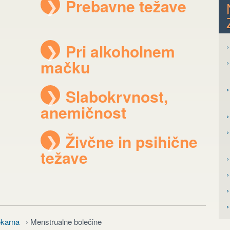
❯
Prebavne težave
❯
Pri alkoholnem
›
mačku
›
›
❯
Slabokrvnost,
anemičnost
›
❯
Živčne in psihične
težave
›
›
ekarna
› Menstrualne bolečine