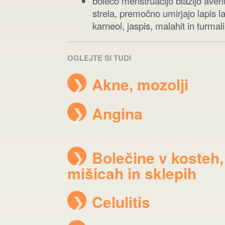
bolečo menstruacijo blažijo avent
strela, premočno umirjajo lapis l
karneol, jaspis, malahit in turmali
OGLEJTE SI TUDI
❯
Akne, mozolji
❯
Angina
❯
Bolečine v kosteh,
mišicah in sklepih
❯
Celulitis