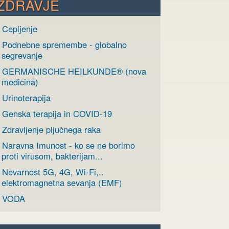
ZDRAVJE
 Cepljenje
› Podnebne spremembe - globalno
segrevanje
› GERMANISCHE HEILKUNDE® (nova
medicina)
 Urinoterapija
› Genska terapija in COVID-19
 Zdravljenje pljučnega raka
› Naravna Imunost - ko se ne borimo
proti virusom, bakterijam...
› Nevarnost 5G, 4G, Wi-Fi,..
elektromagnetna sevanja (EMF)
› VODA