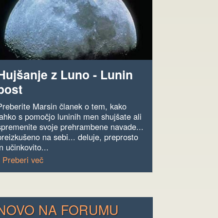
Hujšanje z Luno - Lunin
post
Preberite Marsin članek o tem, kako
lahko s pomočjo luninih men shujšate ali
spremenite svoje prehrambene navade...
preizkušeno na sebi... deluje, preprosto
in učinkovito...
› Preberi več
NOVO NA FORUMU