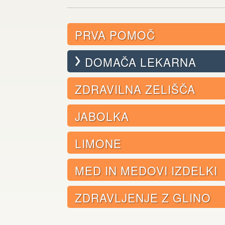
PRVA POMOČ
DOMAČA LEKARNA
ZDRAVILNA ZELIŠČA
JABOLKA
LIMONE
MED IN MEDOVI IZDELKI
ZDRAVLJENJE Z GLINO