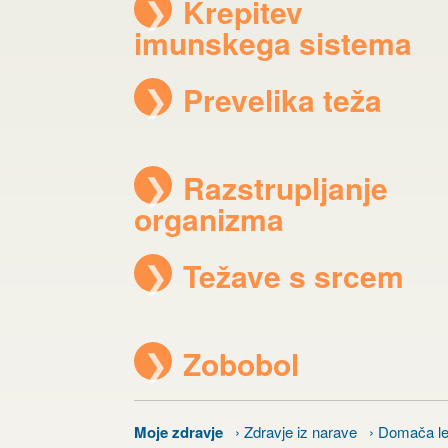
❯
Krepitev
imunskega sistema
❯
Prevelika teža
❯
Razstrupljanje
organizma
❯
Težave s srcem
❯
Zobobol
Moje zdravje
› Zdravje iz narave
› Domača l