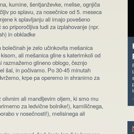
ona, kumine, šentjanževke, melise, ognjiča
ročljiv po splavu, za nosečnice od 5. meseca
gnjene k splavljanju ali imajo povešeno
 so priporočljiva tudi za izplahovanje (npr.
ah) in obkladke
nih bolečinah je zelo učinkovita mešanica
 kisom, ali mešanica gline s katerimkoli od
 si razmažemo glineno oblogo, čeznjo
pel šal, in počivamo. Po 30-45 minutah
odvržemo, krpe pa operemo in shranimo za
 olivnim ali mandljevim oljem, ki smo mu
 primerno za ledvične bolnike!), kamiličnega,
rabo v nosečnosti!), melisinega ali