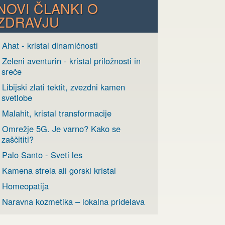
NOVI ČLANKI O
ZDRAVJU
 Ahat - kristal dinamičnosti
 Zeleni aventurin - kristal priložnosti in
sreče
 Libijski zlati tektit, zvezdni kamen
svetlobe
 Malahit, kristal transformacije
› Omrežje 5G. Je varno? Kako se
zaščititi?
 Palo Santo - Sveti les
 Kamena strela ali gorski kristal
› Homeopatija
› Naravna kozmetika – lokalna pridelava