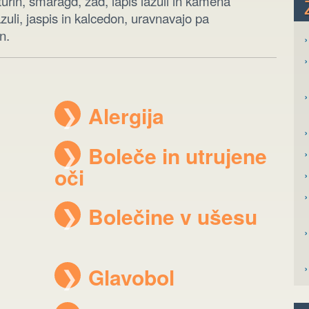
urin, smaragd, žad, lapis lazuli in kamena
azuli, jaspis in kalcedon, uravnavajo pa
n.
›
❯
Alergija
›
❯
Boleče in utrujene
oči
›
❯
Bolečine v ušesu
❯
Glavobol