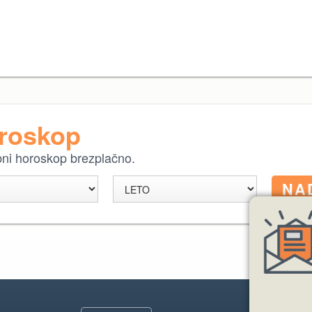
oroskop
ebni horoskop brezplačno.