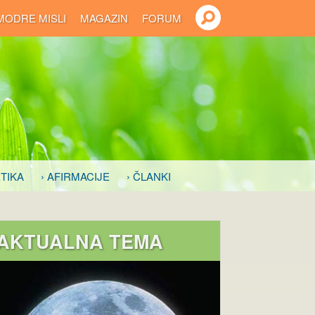
MODRE MISLI
MAGAZIN
FORUM
TIKA
› AFIRMACIJE
› ČLANKI
AKTUALNA TEMA