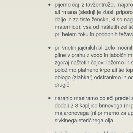
pijemo čaj iz tavžentrože, majar
ali rmana (slednji je zlasti pripo
dalje in za tiste ženske, ki so na
maternico); vsa od naštetih zelišč
pri belem toku in podobnih težav
pri vnetih jajčnikih ali zelo moč
gline v prahu z vodo in jabolčnim
zgoraj naštetih čajev: ležemo in
položimo platneno krpo ali še to
oblogo (zlahka!) odstranimo in 
drugič
narahlo masiramo boleči predel z
dodali 2-3 kapljice brinovega (ni
majaronovega (ni primerno za upo
sivkinega eteričnega olja.